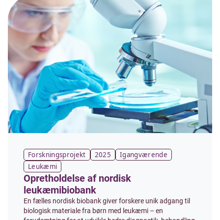
Forskningsprojekt
2025
Igangværende
Leukæmi
Opretholdelse af nordisk
leukæmibiobank
En fælles nordisk biobank giver forskere unik adgang til
biologisk materiale fra børn med leukæmi – en