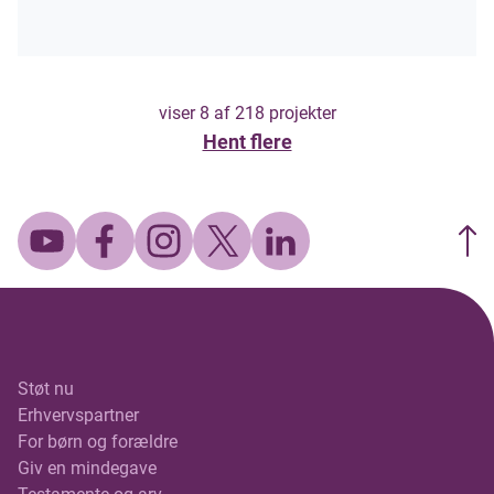
viser
8
af
218
projekter
Hent flere
Støt nu
Erhvervspartner
For børn og forældre
Giv en mindegave