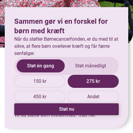
Sammen gør vi en forskel for
børn med kræft
Når du støtter Børnecancerfonden, er du med til at
sikre, at flere børn overlever kræft og får færre
senfølger.
Støt én gang
Støt månedligt
150 kr
275 kr
450 kr
Andet
Støt nu
Vil du støtte som virksomhed?
Støt her.