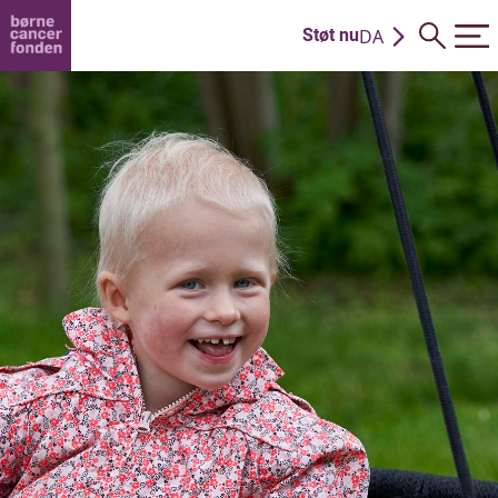
DA
Støt nu
EN