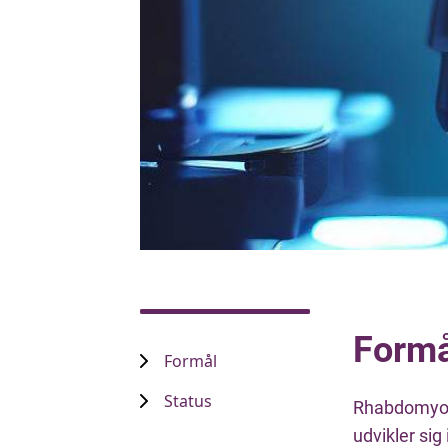
Formå
Formål
Status
Rhabdomyosa
udvikler si