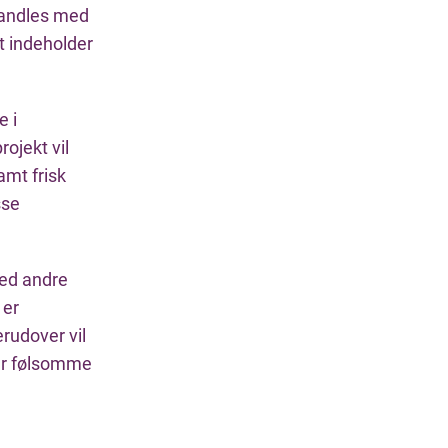
andles med
t indeholder
e i
ojekt vil
mt frisk
sse
med andre
 er
rudover vil
ler følsomme