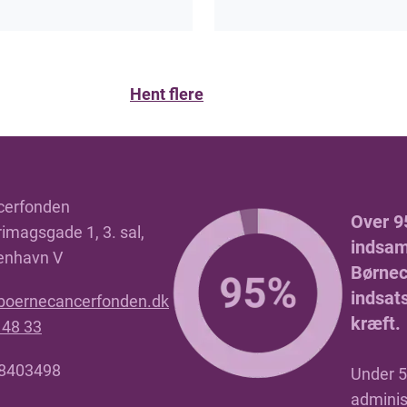
Hent flere
cerfonden
Over 9
imagsgade 1, 3. sal,
indsaml
enhavn V
Børnec
indsat
boernecancerfonden.dk
kræft.
 48 33
18403498
Under 5 
adminis