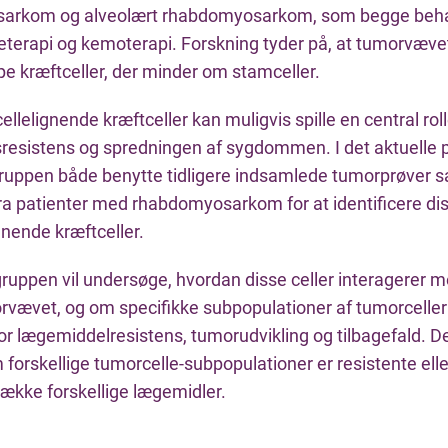
arkom og alveolært rhabdomyosarkom, som begge beh
åleterapi og kemoterapi. Forskning tyder på, at tumorvæve
pe kræftceller, der minder om stamceller.
llelignende kræftceller kan muligvis spille en central roll
resistens og spredningen af sygdommen. I det aktuelle pr
ruppen både benytte tidligere indsamlede tumorprøver sa
a patienter med rhabdomyosarkom for at identificere di
gnende kræftceller.
ruppen vil undersøge, hvordan disse celler interagerer 
orvævet, og om specifikke subpopulationer af tumorceller
or lægemiddelresistens, tumorudvikling og tilbagefald. De
m forskellige tumorcelle-subpopulationer er resistente el
række forskellige lægemidler.