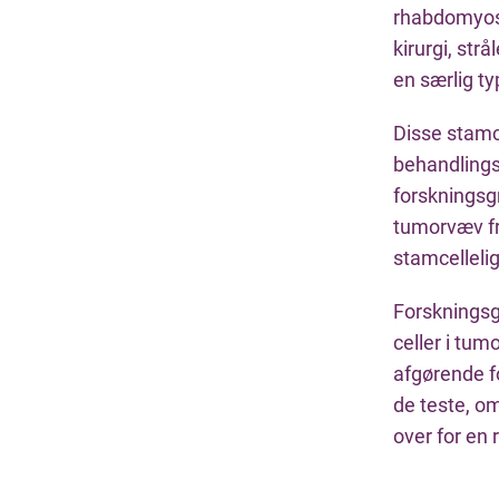
rhabdomyos
kirurgi, str
en særlig ty
Disse stamce
behandlings
forskningsg
tumorvæv fr
stamcelleli
Forskningsg
celler i tum
afgørende f
de teste, o
over for en 