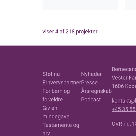
viser
4
af
218
projekter
Børnecan
Støt nu
Nyheder
Vester Far
Erhvervspartner
Presse
1606 Køb
For børn og
Årsregnskab
forældre
Podcast
kontakt@
Giv en
+45 35 55
mindegave
CVR-nr.: 
Testamente og
arv