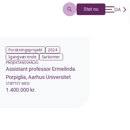
DA
Støt nu
EN
Forskningsprojekt
2024
Igangværende
Sarkomer
PROJEKTANSVARLIG:
Assistant professor Ermelinda
Porpiglia, Aarhus Universitet
STØTTET MED:
1.400.000 kr.