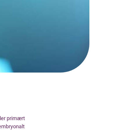
der primært
 embryonalt