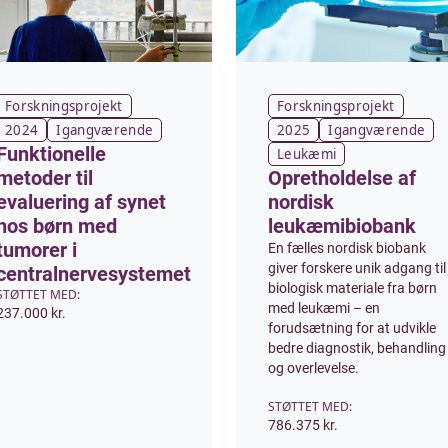
Forskningsprojekt
Forskningsprojekt
2024
Igangværende
2025
Igangværende
Funktionelle
Leukæmi
metoder til
Opretholdelse af
evaluering af synet
nordisk
hos børn med
leukæmibiobank
tumorer i
En fælles nordisk biobank
giver forskere unik adgang til
centralnervesystemet
biologisk materiale fra børn
STØTTET MED:
med leukæmi – en
237.000 kr.
forudsætning for at udvikle
bedre diagnostik, behandling
og overlevelse.
STØTTET MED:
786.375 kr.