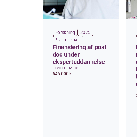
Forskning
2025
Starter snart
Finansiering af post
doc under
ekspertuddannelse
STØTTET MED:
546.000 kr.