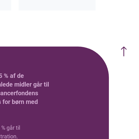
5 % af de
ede midler går til
ancerfondens
s for børn med
% går til
tration.