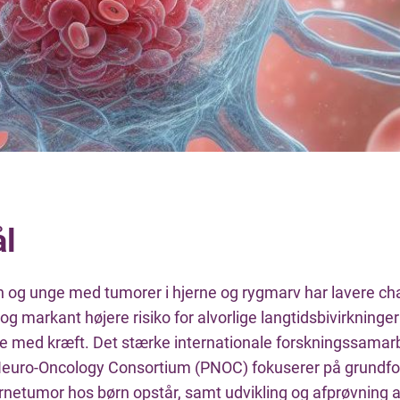
l
 og unge med tumorer i hjerne og rygmarv har lavere ch
og markant højere risiko for alvorlige langtidsbivirkninge
e med kræft. Det stærke internationale forskningssamar
Neuro-Oncology Consortium (PNOC) fokuserer på grundfor
rnetumor hos børn opstår, samt udvikling og afprøvning a