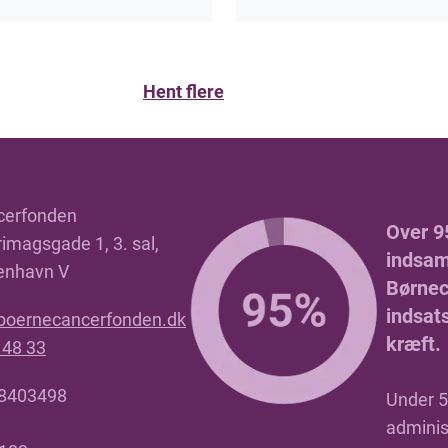
Hent flere
cerfonden
Over 9
imagsgade 1, 3. sal,
indsaml
enhavn V
Børnec
indsat
boernecancerfonden.dk
kræft.
 48 33
18403498
Under 5 
adminis