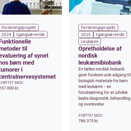
Forskningsprojekt
Forskningsprojekt
2024
Igangværende
2025
Igangværende
Funktionelle
Leukæmi
metoder til
Opretholdelse af
evaluering af synet
nordisk
hos børn med
leukæmibiobank
tumorer i
En fælles nordisk biobank
giver forskere unik adgang til
centralnervesystemet
biologisk materiale fra børn
STØTTET MED:
med leukæmi – en
237.000 kr.
forudsætning for at udvikle
bedre diagnostik, behandling
og overlevelse.
STØTTET MED:
786.375 kr.