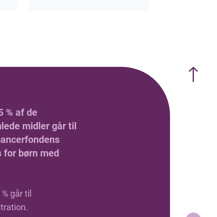
5 % af de
ede midler går til
ancerfondens
s for børn med
% går til
tration.