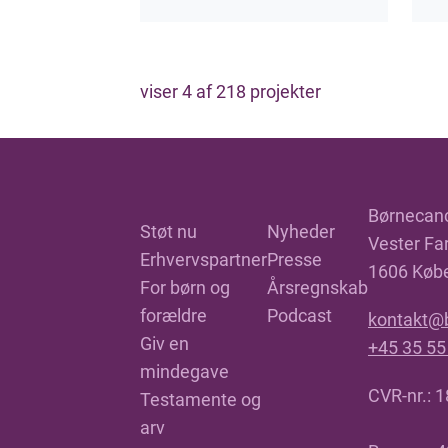
viser
4
af
218
projekter
Børnecan
Støt nu
Nyheder
Vester Far
Erhvervspartner
Presse
1606 Køb
For børn og
Årsregnskab
forældre
Podcast
kontakt@
Giv en
+45 35 55
mindegave
CVR-nr.: 
Testamente og
arv