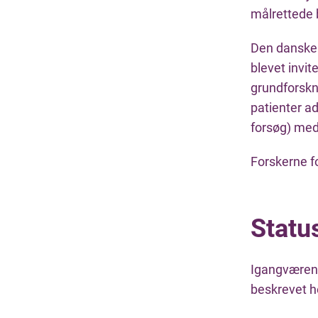
målrettede
Den danske 
blevet invit
grundforskn
patienter a
forsøg) med
Forskerne f
Statu
Igangværende
beskrevet h