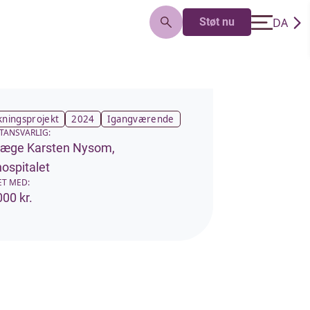
DA
Støt nu
EN
kningsprojekt
2024
Igangværende
TANSVARLIG:
læge Karsten Nysom,
ospitalet
ET MED:
00 kr.