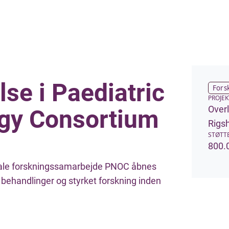
se i Paediatric
Fors
PROJEK
Over
gy Consortium
Rigsh
STØTT
800.0
onale forskningssamarbejde PNOC åbnes
behandlinger og styrket forskning inden