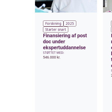
Forskning
2025
Starter snart
Finansiering af post
doc under
ekspertuddannelse
STØTTET MED:
546.000 kr.