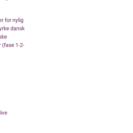
 for nylig
tyrke dansk
ske
 (fase 1-2-
live