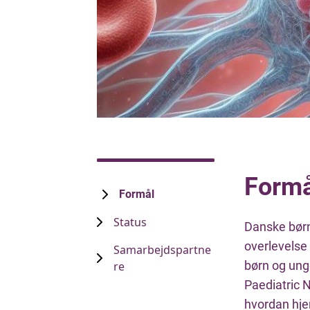
Formå
Formål
Status
Danske børn
overlevelse 
Samarbejdspartne
børn og ung
re
Paediatric 
hvordan hje