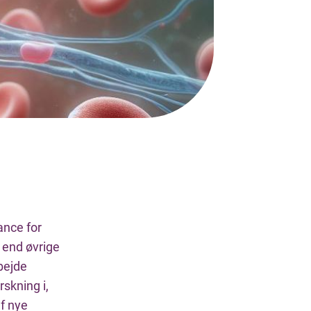
ance for
r end øvrige
bejde
skning i,
f nye