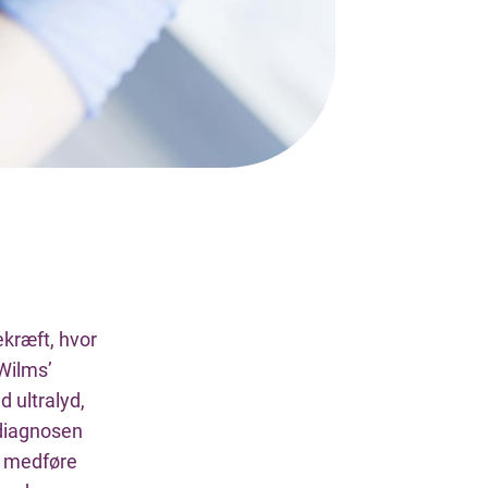
kræft, hvor
Wilms’
 ultralyd,
 diagnosen
n medføre