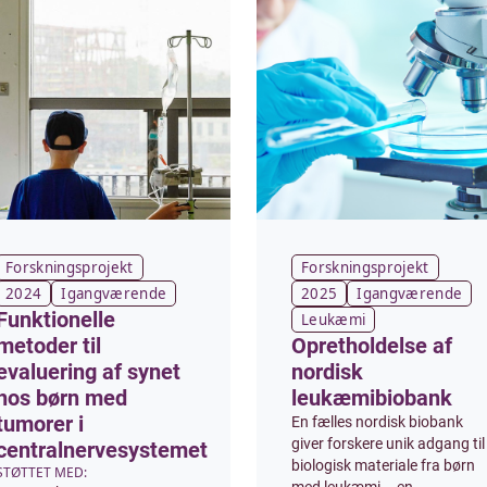
Forskningsprojekt
Forskningsprojekt
2024
Igangværende
2025
Igangværende
Funktionelle
Leukæmi
metoder til
Opretholdelse af
evaluering af synet
nordisk
hos børn med
leukæmibiobank
tumorer i
En fælles nordisk biobank
giver forskere unik adgang til
centralnervesystemet
biologisk materiale fra børn
STØTTET MED: