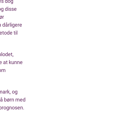
des dog
og disse
ør
 dårligere
tode til
blodet,
e at kunne
 om
mark, og
så børn med
e prognosen.