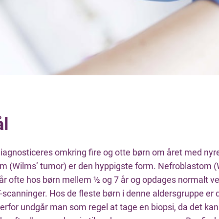
l
iagnosticeres omkring fire og otte børn om året med nyre
m (Wilms’ tumor) er den hyppigste form. Nefroblastom (
år ofte hos børn mellem ½ og 7 år og opdages normalt ved
T-scanninger. Hos de fleste børn i denne aldersgruppe er
 derfor undgår man som regel at tage en biopsi, da det ka