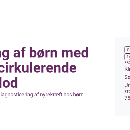
ng af børn med
F
I
cirkulerende
PR
Kl
Sø
lod
Un
ST
 diagnosticering af nyrekræft hos børn.
75