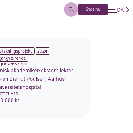
DA
Støt nu
EN
orskningsprojekt
2024
gangværende
OJEKTANSVARLIG:
inisk akademiker/ekstern lektor
ren Brandt Poulsen, Aarhus
iversitetshospital.
ØTTET MED:
0.000 kr.