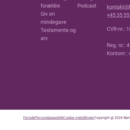
forældre
Podcast
kontakt@
Giv en
+45 35 55
mindegave
CVR-nr.: 
Testamente og
arv
Reg. nr.: 
Kontonr.:
Forside
Persondatapolitik
Cookie-indstillinger
Copyright @ 2026 Børne