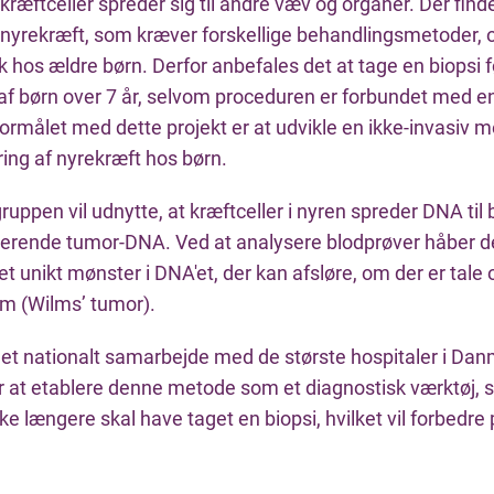
at kræftceller spreder sig til andre væv og organer. Der fin
 nyrekræft, som kræver forskellige behandlingsmetoder, 
k hos ældre børn. Derfor anbefales det at tage en biopsi f
af børn over 7 år, selvom proceduren er forbundet med en
rmålet med dette projekt er at udvikle en ikke-invasiv me
ing af nyrekræft hos børn.
uppen vil udnytte, at kræftceller i nyren spreder DNA til 
ulerende tumor-DNA. Ved at analysere blodprøver håber d
 et unikt mønster i DNA'et, der kan afsløre, om der er tale
m (Wilms’ tumor).
r et nationalt samarbejde med de største hospitaler i Dan
r at etablere denne metode som et diagnostisk værktøj, 
ke længere skal have taget en biopsi, hvilket vil forbedr