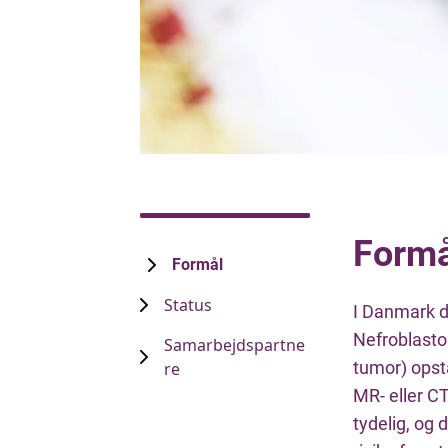
Formå
Formål
Status
I Danmark d
Nefroblasto
Samarbejdspartne
tumor) opst
re
MR- eller C
tydelig, og