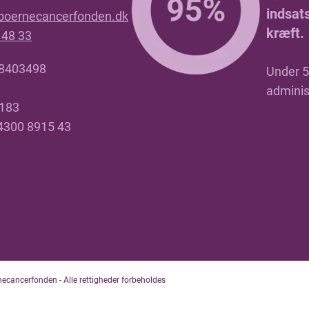
indsat
boernecancerfonden.dk
kræft.
 48 33
18403498
Under 5 
adminis
4183
 4300 8915 43
cancerfonden - Alle rettigheder forbeholdes