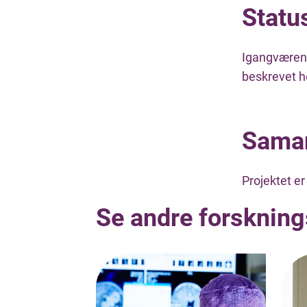
Statu
Igangværende
beskrevet h
Samar
Projektet e
Se andre forskning