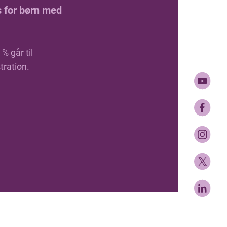
s for børn med
% går til
tration.