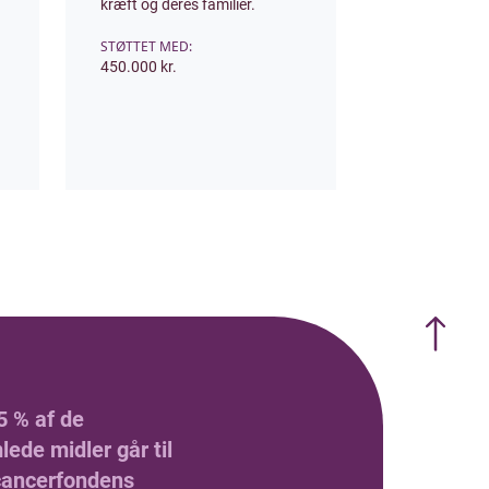
kræft og deres familier.
STØTTET MED:
450.000 kr.
5 % af de
ede midler går til
ancerfondens