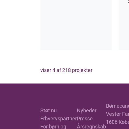
viser
4
af
218
projekter
Børnecan
Støt nu
Nyheder
Vester Far
Erhvervspartner
Presse
1606 Køb
For børn og
Årsregnskab