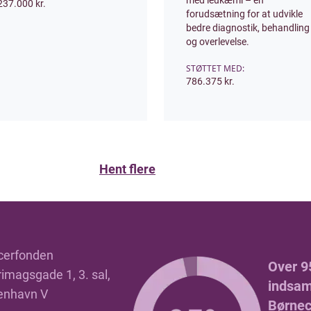
med leukæmi – en
237.000 kr.
forudsætning for at udvikle
bedre diagnostik, behandling
og overlevelse.
STØTTET MED:
786.375 kr.
Hent flere
cerfonden
Over 9
imagsgade 1, 3. sal,
indsaml
enhavn V
Børnec