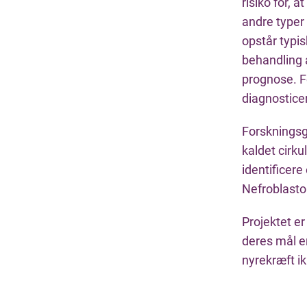
risiko for, 
andre typer
opstår typis
behandling 
prognose. Fo
diagnosticer
Forskningsgr
kaldet cirk
identificere
Nefroblasto
Projektet e
deres mål e
nyrekræft ik