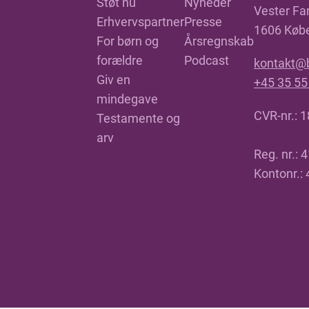
Støt nu
Nyheder
Vester Far
Erhvervspartner
Presse
1606 Køb
For børn og
Årsregnskab
forældre
Podcast
kontakt@
Giv en
+45 35 55
mindegave
CVR-nr.: 
Testamente og
arv
Reg. nr.: 
Kontonr.: