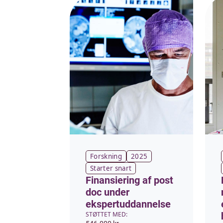
Forskning
2025
Starter snart
Finansiering af post
doc under
ekspertuddannelse
STØTTET MED: