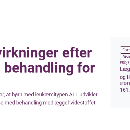
irkninger efter
For
Biv
 behandling for
PROJE
Læg
og H
STØTT
161.
for, at børn med leukæmitypen ALL udvikler
else med behandling med æggehvidestoffet