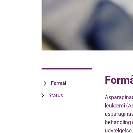
Formå
Formål
Status
Asparaginas
leukæmi (ALL
asparaginase
behandling 
udvælgelse 