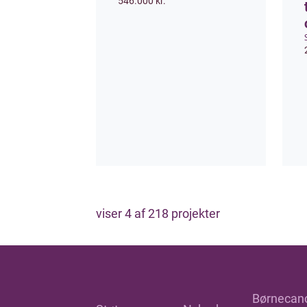
546.000 kr.
viser
4
af
218
projekter
Børnecan