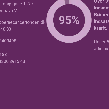
Over 9
imagsgade 1, 3. sal,
indsaml
enhavn V
Børnec
indsat
boernecancerfonden.dk
kræft.
 48 33
18403498
Under 5 
adminis
4183
 4300 8915 43