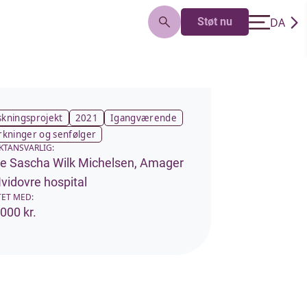
DA
Støt nu
EN
skningsprojekt
2021
Igangværende
irkninger og senfølger
KTANSVARLIG:
e Sascha Wilk Michelsen, Amager
vidovre hospital
ET MED:
000 kr.