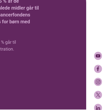
5 % af de
ede midler går til
ancerfondens
s for børn med
% går til
tration.