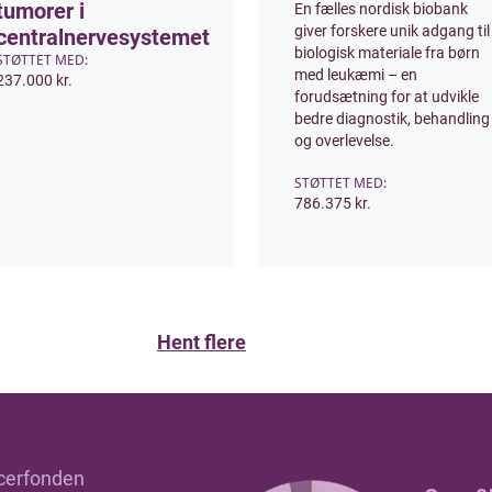
tumorer i
En fælles nordisk biobank
giver forskere unik adgang til
centralnervesystemet
biologisk materiale fra børn
STØTTET MED:
med leukæmi – en
237.000 kr.
forudsætning for at udvikle
bedre diagnostik, behandling
og overlevelse.
STØTTET MED:
786.375 kr.
Hent flere
cerfonden