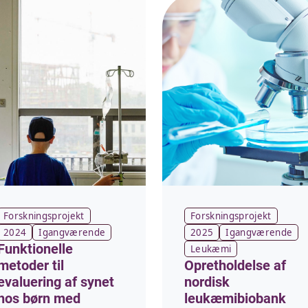
Forskningsprojekt
Forskningsprojekt
2024
Igangværende
2025
Igangværende
Funktionelle
Leukæmi
metoder til
Opretholdelse af
evaluering af synet
nordisk
hos børn med
leukæmibiobank