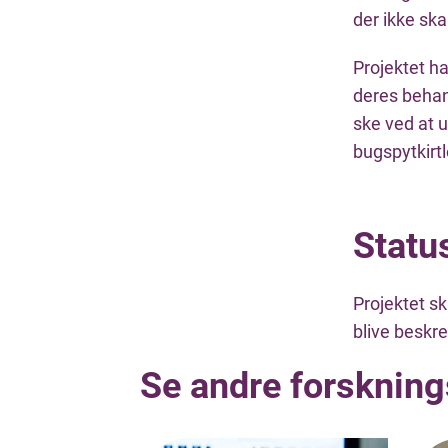
der ikke ska
Projektet ha
deres behand
ske ved at u
bugspytkirt
Statu
Projektet sk
blive beskre
Se andre forskning