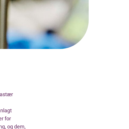
lastær
anlagt
r for
ng, og dem,