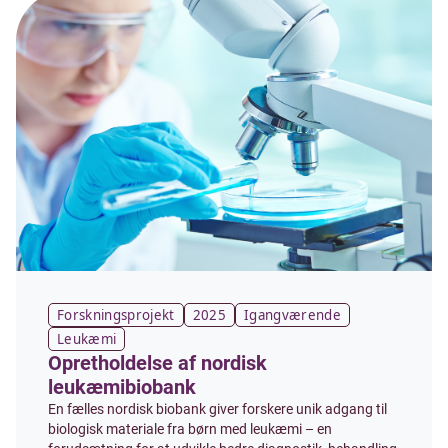
Forskningsprojekt
2025
Igangværende
Leukæmi
Opretholdelse af nordisk
leukæmibiobank
En fælles nordisk biobank giver forskere unik adgang til
biologisk materiale fra børn med leukæmi – en