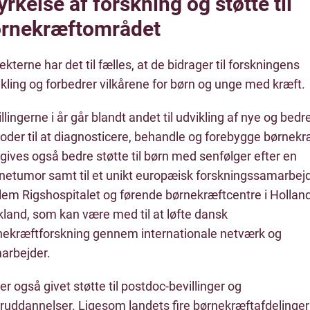
yrkelse af forskning og støtte til
rnekræftområdet
ekterne har det til fælles, at de bidrager til forskningens
kling og forbedrer vilkårene for børn og unge med kræft.
llingerne i år går blandt andet til udvikling af nye og bedr
oder til at diagnosticere, behandle og forebygge børnekr
gives også bedre støtte til børn med senfølger efter en
rnetumor samt til et unikt europæisk forskningssamarbej
lem Rigshospitalet og førende børnekræftcentre i Hollan
kland, som kan være med til at løfte dansk
nekræftforskning gennem internationale netværk og
arbejder.
er også givet støtte til postdoc-bevillinger og
eruddannelser. Ligesom landets fire børnekræftafdelinger