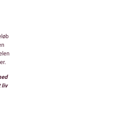
eløb
en
delen
er.
 med
 liv