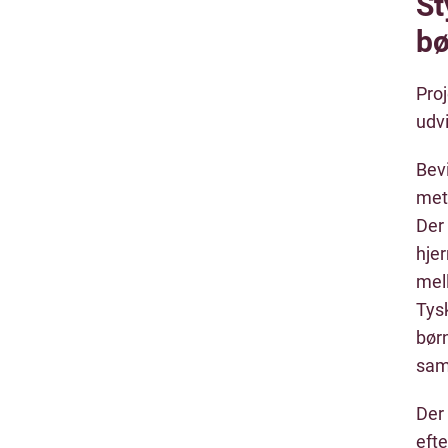
St
bø
Proj
udvi
Bevi
met
Der 
hje
mel
Tys
bør
sam
Der 
eft