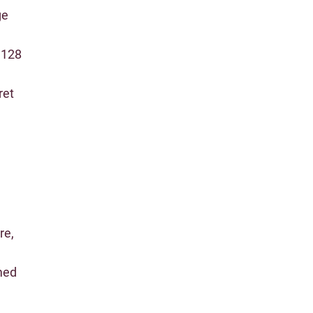
ge
 128
ret
re,
med