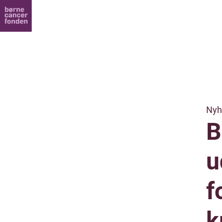
Nyh
B
u
f
k