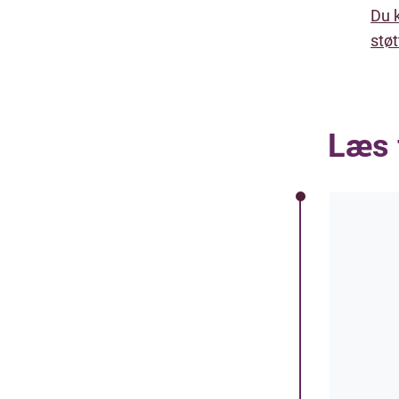
Du 
støt
Læs 