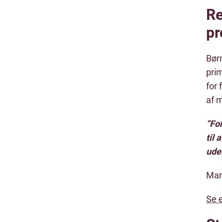
Re
pr
Børn
prim
for 
af m
”For
til 
uden
Mar
Se e