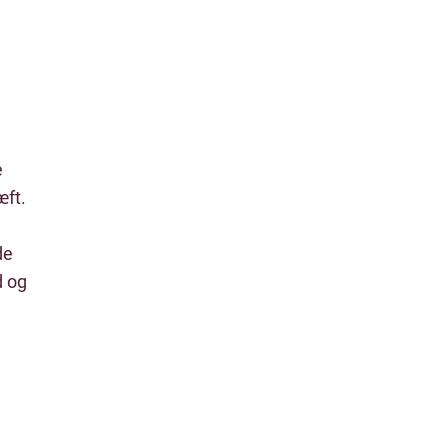
e
æft.
de
d og