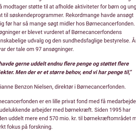
 modtager støtte til at afholde aktiviteter for børn og un
t til søskendeprogrammer. Rekordmange havde ansøgt
rig før har så mange søgt midler hos Børnecancerfonden.
øgninger er blevet vurderet af Børnecancerfondens
enskabelige udvalg og den sundhedsfaglige bestyrelse. Å
var der tale om 97 ansøgninger.
havde gerne uddelt endnu flere penge og støttet flere
ekter. Men der er et større behov, end vi har penge til,”
ianne Benzon Nielsen, direktør i Børnecancerfonden.
necancerfonden er en lille privat fond med få medarbejde
 udelukkende arbejder med børnekræft. Siden 1995 har
den uddelt mere end 570 mio. kr. til børnekræftområdet 
kt fokus på forskning.