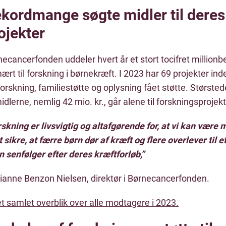
kordmange søgte midler til deres
ojekter
ecancerfonden uddeler hvert år et stort tocifret millionb
ært til forskning i børnekræft. I 2023 har 69 projekter ind
forskning, familiestøtte og oplysning fået støtte. Største
idlerne, nemlig 42 mio. kr., går alene til forskningsprojekt
skning er livsvigtig og altafgørende for, at vi kan være
at sikre, at færre børn dør af kræft og flere overlever til et
 senfølger efter deres kræftforløb,”
ianne Benzon Nielsen, direktør i Børnecancerfonden.
t samlet overblik over alle modtagere i 2023.