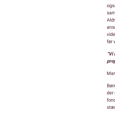
også
sam
Ald
ans
vid
før 
“Vi 
proj
Mar
Bør
der
fon
stær