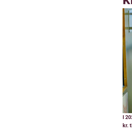
I 2
kr. 