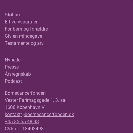
Støt nu
Erhvervspartner
For børn og forældre
Giv en mindegave
Testamente og arv
Nyheder
Presse
Årsregnskab
Podcast
Børnecancerfonden
Vester Farimagsgade 1, 3. sal,
1606 København V
kontakt@boernecancerfonden.dk
+45 35 55 48 33
CVR-nr.: 18403498