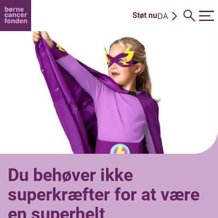
DA
Støt nu
EN
Du behøver ikke
superkræfter for at være
en superhelt