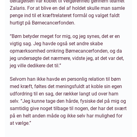
deltagelsen var koblet til velgørenhed gennem teamet
Zalaris. For at blive en del af holdet skulle man samle
penge ind til et kræftrelateret formål og valget faldt
hurtigt på Børnecancerfonden.
“Børn betyder meget for mig, og jeg synes, det er en
vigtig sag. Jeg havde også set andre skabe
opmærksomhed omkring Børnecancerfonden, og da
jeg undersøgte det nærmere, vidste jeg, at det var det,
jeg ville dedikere det til.”
Selvom han ikke havde en personlig relation til børn
med kræft, føltes det meningsfuldt at koble sin egen
udfordring til en sag, der rækker langt ud over ham
selv. “Jeg kunne tage den hårde, fysiske del på mig og
samtidig give noget tilbage til nogen, der har det svært
på en helt anden måde og ikke selv har mulighed for
at vælge.”