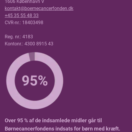
1606 København V
dagen. Det gør løbet til en meget personlig
kontakt@boernecancerfonden.dk
oplevelse, hvor samarbejde, opbakning og
+45 35 55 48 33
relationer spiller en central rolle. Samtidig er der et
CVR-nr.: 18403498
begrænset deltagerantal, og pladserne bliver
fordelt via lodtrækning, hvilket bidrager til løbets
Reg. nr.: 4183
eksklusive karakter.
Kontonr.: 4300 8915 43
Norseman handler derfor ikke kun om at
gennemføre en ekstrem fysisk præstation, men
også om at navigere i naturens uforudsigelighed
og presse sig selv mentalt. Netop kombinationen
af det rå landskab, de barske forhold og den
personlige fortælling bag hver deltager er med til
at gøre løbet til noget helt særligt.
Over 95 % af de indsamlede midler går til
Børnecancerfondens indsats for børn med kræft.