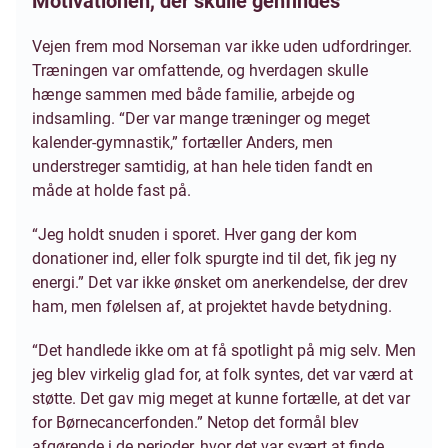
Motivationen, der skulle genfindes
Vejen frem mod Norseman var ikke uden udfordringer.
Træningen var omfattende, og hverdagen skulle
hænge sammen med både familie, arbejde og
indsamling. “Der var mange træninger og meget
kalender-gymnastik,” fortæller Anders, men
understreger samtidig, at han hele tiden fandt en
måde at holde fast på.
“Jeg holdt snuden i sporet. Hver gang der kom
donationer ind, eller folk spurgte ind til det, fik jeg ny
energi.” Det var ikke ønsket om anerkendelse, der drev
ham, men følelsen af, at projektet havde betydning.
“Det handlede ikke om at få spotlight på mig selv. Men
jeg blev virkelig glad for, at folk syntes, det var værd at
støtte. Det gav mig meget at kunne fortælle, at det var
for Børnecancerfonden.” Netop det formål blev
afgørende i de perioder, hvor det var svært at finde