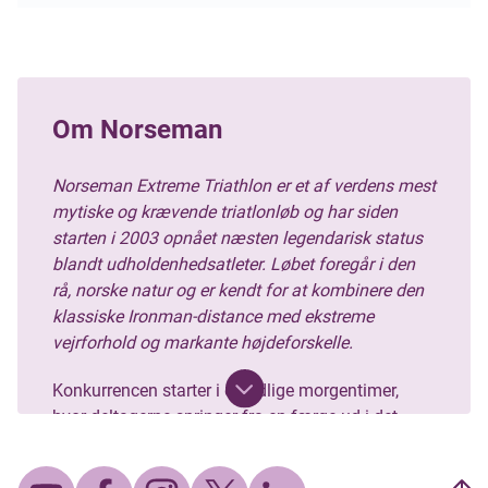
Om Norseman
Norseman Extreme Triathlon er et af verdens mest
mytiske og krævende triatlonløb og har siden
starten i 2003 opnået næsten legendarisk status
blandt udholdenhedsatleter. Løbet foregår i den
rå, norske natur og er kendt for at kombinere den
klassiske Ironman-distance med ekstreme
vejrforhold og markante højdeforskelle.
Konkurrencen starter i de tidlige morgentimer,
hvor deltagerne springer fra en færge ud i det
kolde vand i Hardangerfjorden. Allerede her bliver
deltagerne testet, da vandtemperaturen typisk