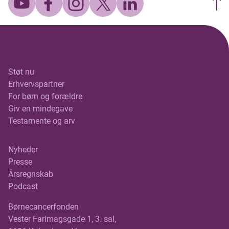
ligger omkring 10–15 grader. Efter svømningen
venter en lang og krævende cykelrute gennem det
norske fjeldlandskab, hvor både kulde, vind og
regn ofte spiller en afgørende rolle. Ruten byder
på mange højdemeter og skiftende forhold, som
stiller store krav til både fysik og udstyr.
Støt nu
Erhvervspartner
Afslutningen er det, der for alvor har været med til
For børn og forældre
at definere Norseman. Løbet kulminerer med et
Giv en mindegave
maraton, der – for de hurtigste deltagere – slutter
Testamente og arv
på toppen af Gaustatoppen i 1.883 meters højde.
Den sidste del af ruten går gennem stejlt og
ujævnt terræn, hvor løb bliver til vandring, og hvor
Nyheder
både udholdenhed og viljestyrke sættes på den
Presse
ultimative prøve.
Årsregnskab
Podcast
En særlig del af Norseman er også strukturen
Børnecancerfonden
omkring deltagerne. Hver atlet skal have sit eget
Vester Farimagsgade 1, 3. sal,
supportteam, som følger dem gennem hele