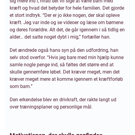
sig mere ind i, hvad det vil sige at være barn med
kræft og hvad det betyder for hele familien. Det gjorde
et stort indtryk. “Der er jo ikke nogen, der skal opleve
kræft. Jeg var inde og se videoer og læse om børnene
og deres forældre. Alt det, de går igennem i så tidlig en
alder… det satte noget dybt i mig,” fortæller han.
Det ændrede også hans syn på den udfordring, han
selv stod overfor. “Hvis jeg bare med min hjælp kunne
samle nogle penge ind, så føltes det større end at
skulle gennemføre løbet. Det kræver meget, men det
kræver meget mere at komme igennem et kræftforløb
som barn.”
Den erkendelse blev en drivkraft, der rakte langt ud
over træningsplaner og personlige mål.