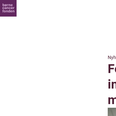
Nyh
F
i
m