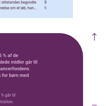
 i stilstanden begyndte
Børnecancerløbet, var det klart en
kredse om et løb, han
fællesskabs-ting. At have en
haft i baghovedet:
hyggelig dag sammen med en
t af verdens mest
gruppe venner, mens vi støttede den
tlonløb. Et løb, der
gode sag og udfordrede os selv,”
Ironman-distancen med
fortæller han. Planen var egentlig at
rforhold og en
løbe et halvmaraton, som på det
å toppen af et norsk
tidspunkt var den længste distance,
ders var det på alle
han havde prøvet. Men dagen tog en
dsomt mål at sætte sig.
drejning. Det ene skridt tog det
5 % af de
rfor gav det mening.
næste, og før han vidste af det,
ede midler går til
rug for noget at gå
havde han løbet 90 kilometer. Året
ancerfondens
nkte, at jeg skulle have
efter vendte han tilbage med en ny
s for børn med
for at motivere mig selv
ambition: Nu skulle de 100 kilometer
e tilbage. Drømmene
afprøves. En udfordring i fællesskab
re,” siger han. Fra
For Mads handler det dog ikke kun
r han ikke kunne bevæge
om at presse sig selv fysisk. Det er
% går til
n sig et mål om at stå
mindst lige så vigtigt for ham, at
tration.
f Gaustatoppen året
udfordringen foregår i rammer, hvor