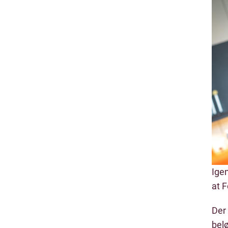
Igen
at F
Der
belø