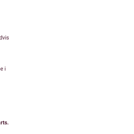
dvis
e i
rts.