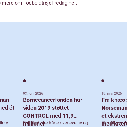
 mere om FodboldtrøjeFredag her.
03. juni 2026
19. maj 2026
 man
Børnecancerfonden har
Fra knæop
med ét
siden 2019 støttet
Norseman:
CONTROL med 11,9
et ekstre
ikke
millioner
For at styrke både overlevelse og
med kræf
Et mål, der 