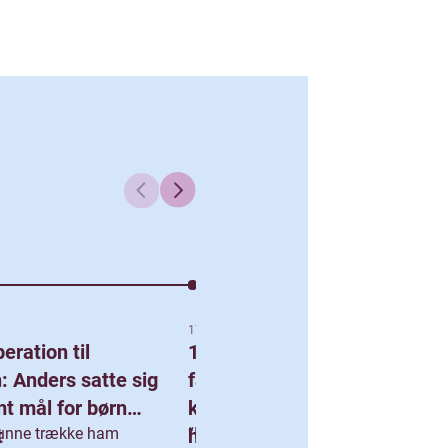
17. april 2026
eration til
100 kilometer for
 Anders satte sig
fællesskabet: “Ingen
mt mål for børn
kommer igennem livet uden
t
kunne trække ham
hinanden”
“Første gang jeg løb