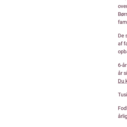
over
Bør
fami
De 
af f
opba
6-år
år 
Du k
Tusi
Fod
årl