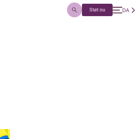
DA
Støt nu
EN