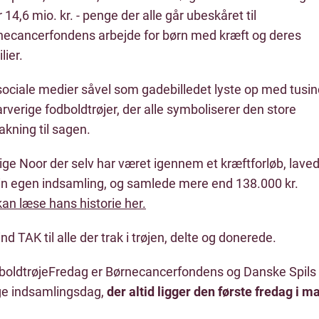
 14,6 mio. kr. - penge der alle går ubeskåret til
necancerfondens arbejde for børn med kræft og deres
lier.
sociale medier såvel som gadebilledet lyste op med tusin
arverige fodboldtrøjer, der alle symboliserer den store
kning til sagen.
ige Noor der selv har været igennem et kræftforløb, laved
sin egen indsamling, og samlede mere end 138.000 kr.
an læse hans historie her.
nd TAK til alle der trak i trøjen, delte og donerede.
boldtrøjeFredag er Børnecancerfondens og Danske Spils
ige indsamlingsdag,
der altid ligger den første fredag i ma