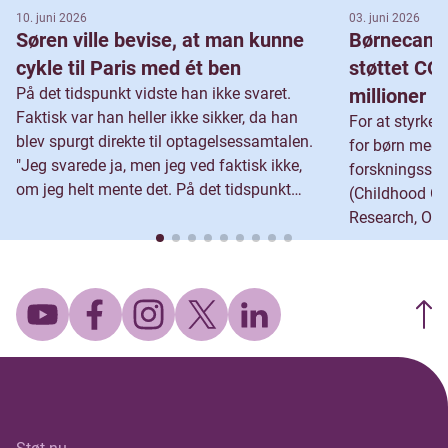
10. juni 2026
03. juni 2026
Læs mere om PREDiSPOSED projektet
Søren ville bevise, at man kunne
Børnecance
cykle til Paris med ét ben
støttet C
Projekterne ledes af Kjeld Schmiegelow,
På det tidspunkt vidste han ikke svaret.
millioner
Rigshospitalet, der er professor i pædiatri og
Faktisk var han heller ikke sikker, da han
ekspert inden for kræftsygdomme hos børn og
For at styrke 
blev spurgt direkte til optagelsessamtalen.
unge.
for børn med k
"Jeg svarede ja, men jeg ved faktisk ikke,
forskningss
om jeg helt mente det. På det tidspunkt
(Childhood On
vidste jeg ikke, om det kunne lade sig gøre." I
Research, Org
dag kender han svaret. Mere end et årti
expectancy) et
senere er han med til at markere Team
omkring 200 b
Rynkebys 25-års jubilæum. Som om det
Danmark. I dag
ikke var særligt nok i sig selv, fylder han
end tidligere,
samtidig 38 år den dag, holdet ruller ind i
hyppigste sy
Paris. &nbsp; Sjælden tumor som spæd For
blandt børn o
Søren har livet med ét ben aldrig været
oplever omkrin
noget usædvanligt. Da han var spæd, blev
overlever syg
han ramt af hæmangiopericytom, en meget
efter behandli