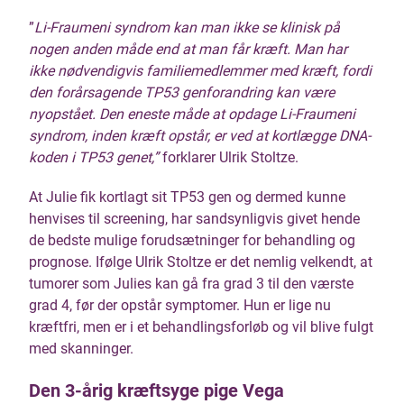
”
Li-Fraumeni syndrom kan man ikke se klinisk på
nogen anden måde end at man får kræft. Man har
ikke nødvendigvis familiemedlemmer med kræft, fordi
den forårsagende TP53 genforandring kan være
nyopstået. Den eneste måde at opdage Li-Fraumeni
syndrom, inden kræft opstår, er ved at kortlægge DNA-
koden i TP53 genet,”
forklarer Ulrik Stoltze.
At Julie fik kortlagt sit TP53 gen og dermed kunne
henvises til screening, har sandsynligvis givet hende
de bedste mulige forudsætninger for behandling og
prognose. Ifølge Ulrik Stoltze er det nemlig velkendt, at
tumorer som Julies kan gå fra grad 3 til den værste
grad 4, før der opstår symptomer. Hun er lige nu
kræftfri, men er i et behandlingsforløb og vil blive fulgt
med skanninger.
Den 3-årig kræftsyge pige Vega