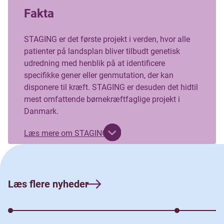
Fakta
STAGING er det første projekt i verden, hvor alle
patienter på landsplan bliver tilbudt genetisk
udredning med henblik på at identificere
specifikke gener eller genmutation, der kan
disponere til kræft. STAGING er desuden det hidtil
mest omfattende børnekræftfaglige projekt i
Danmark.
Læs mere om STAGING
PREDiSPOSED projektet screener for medfødte
mutationer, der øger risikoen for børnekræft.
Visionen er på sigt at kunne screene alle nyfødte
Læs flere nyheder
for alvorlige genetiske sygdomme, herunder kræft
i barndommen, som en del af det nationale
screeningsprogram for nyfødte (”hælprøven”).