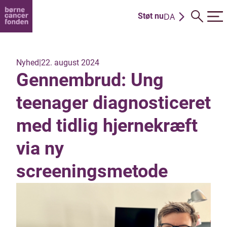
DA
Støt nu
EN
Nyhed
|
22. august 2024
Gennembrud: Ung
teenager diagnosticeret
med tidlig hjernekræft
via ny
screeningsmetode