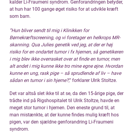
kalder Li-Fraumeni syndrom. Genforandringen betyder,
at hun har 100 gange øget risiko for at udvikle kræft
som barn.
”Hun bliver sendt til mig i Klinikken for
Børnekræftscreening, og vi foretager en helkrops MR-
skanning. Qua Julies genetik ved jeg, at der er høj
risiko for en ondartet tumor i fx hjernen, så genetikeren
i mig blev ikke overrasket over at finde en tumor, men
alt andet i mig kunne ikke tro mine egne øjne. Hvordan
kunne en ung, rask pige – så sprudlende af liv – have
sådan en tumor i sin hjerne?
,” forklarer Ulrik Stoltze.
Det var altså slet ikke til at se, da den 15-årige pige, der
trådte ind på Rigshospitalet til Ulrik Stoltze, havde en
meget stor tumor i hjernen. Den eneste grund til, at
man mistænkte, at der kunne findes mulig kræft hos
pigen, var den sjældne genforandring Li-Fraumeni
syndrom.