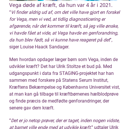
Vega døde af kræft, da hun var 4 år i 2021.
“
Vi finder aldrig ud af, om det ville have gjort en forskel
for Vega, men vi ved, at tidlig diagnosticering er
afgørende, når det kommer til kræft, så jeg ville ønske,
vi havde fået at vide, at Vega havde en genforandring,
da hun blev født, så vi kunne have reageret på det
”,
siger Louise Haack Sandager.
Men hvordan opdager læger børn som Vega, inden de
udvikler kræft? Det har Ulrik Stoltze et bud på. Med
udgangspunkt i data fra STAGING-projektet har han
sammen med forskere på Statens Serum Institut,
Kræftens Bekæmpelse og Københavns Universitet vist,
at man kan gå tilbage til kræftbørnenes hælblodprøve
og finde præcis de medfødte genforandringer, der
senere gav dem kræft.
”
Det er jo netop prøver, der er taget, inden nogen vidste,
at barnet ville ende med at udvikle kræft,
” udtaler Ulrik