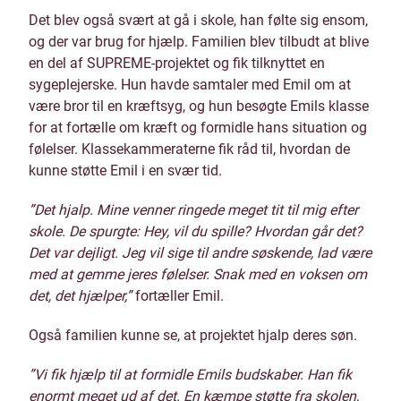
Det blev også svært at gå i skole, han følte sig ensom,
og der var brug for hjælp. Familien blev tilbudt at blive
en del af SUPREME-projektet og fik tilknyttet en
sygeplejerske. Hun havde samtaler med Emil om at
være bror til en kræftsyg, og hun besøgte Emils klasse
for at fortælle om kræft og formidle hans situation og
følelser. Klassekammeraterne fik råd til, hvordan de
kunne støtte Emil i en svær tid.
”Det hjalp. Mine venner ringede meget tit til mig efter
skole. De spurgte: Hey, vil du spille? Hvordan går det?
Det var dejligt. Jeg vil sige til andre søskende, lad være
med at gemme jeres følelser. Snak med en voksen om
det, det hjælper,”
fortæller Emil.
Også familien kunne se, at projektet hjalp deres søn.
”Vi fik hjælp til at formidle Emils budskaber. Han fik
enormt meget ud af det. En kæmpe støtte fra skolen,