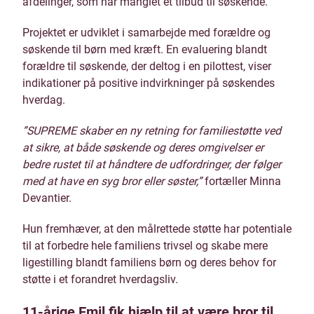
afdelinger, som har manglet et tilbud til søskende.
Projektet er udviklet i samarbejde med forældre og
søskende til børn med kræft. En evaluering blandt
forældre til søskende, der deltog i en pilottest, viser
indikationer på positive indvirkninger på søskendes
hverdag.
”SUPREME skaber en ny retning for familiestøtte ved
at sikre, at både søskende og deres omgivelser er
bedre rustet til at håndtere de udfordringer, der følger
med at have en syg bror eller søster,”
fortæller Minna
Devantier.
Hun fremhæver, at den målrettede støtte har potentiale
til at forbedre hele familiens trivsel og skabe mere
ligestilling blandt familiens børn og deres behov for
støtte i et forandret hverdagsliv.
11-årige Emil fik hjælp til at være bror til