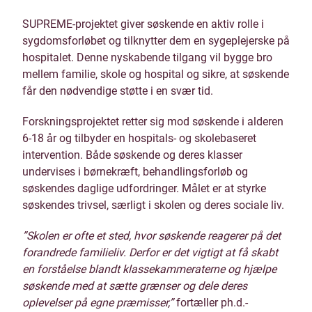
SUPREME-projektet giver søskende en aktiv rolle i
sygdomsforløbet og tilknytter dem en sygeplejerske på
hospitalet. Denne nyskabende tilgang vil bygge bro
mellem familie, skole og hospital og sikre, at søskende
får den nødvendige støtte i en svær tid.
Forskningsprojektet retter sig mod søskende i alderen
6-18 år og tilbyder en hospitals- og skolebaseret
intervention. Både søskende og deres klasser
undervises i børnekræft, behandlingsforløb og
søskendes daglige udfordringer. Målet er at styrke
søskendes trivsel, særligt i skolen og deres sociale liv.
”Skolen er ofte et sted, hvor søskende reagerer på det
forandrede familieliv. Derfor er det vigtigt at få skabt
en forståelse blandt klassekammeraterne og hjælpe
søskende med at sætte grænser og dele deres
oplevelser på egne præmisser,”
fortæller ph.d.-