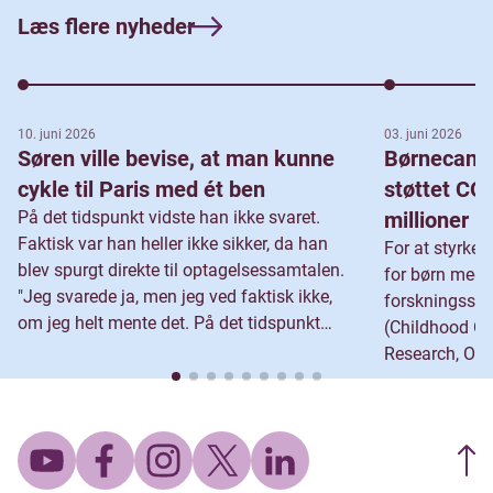
Interventionen er udviklet sammen med
Læs flere nyheder
forældre og søskende til kræftramte børn
og unge
Projektet har i løbet af det første år fået 68
søskende med
10. juni 2026
03. juni 2026
Søren ville bevise, at man kunne
Børnecance
Yderligere 10 søskende har deltaget i en
cykle til Paris med ét ben
støttet C
pilottest af interventionen
På det tidspunkt vidste han ikke svaret.
millioner
Samtlige børneonkologiske afdelinger har
Faktisk var han heller ikke sikker, da han
For at styrke 
tilkendegivet et ønske om at fortsætte
blev spurgt direkte til optagelsessamtalen.
for børn med k
SUPREME
"Jeg svarede ja, men jeg ved faktisk ikke,
forskningss
Evalueringen af pilottesten af
om jeg helt mente det. På det tidspunkt
(Childhood On
interventionen indikerer positive
vidste jeg ikke, om det kunne lade sig gøre." I
Research, Org
indvirkninger på søskendes trivsel
dag kender han svaret. Mere end et årti
expectancy) et
Projektet anlægger en ny strategi for
senere er han med til at markere Team
omkring 200 b
søskendestøtte, ikke kun nationalt, men
Rynkebys 25-års jubilæum. Som om det
Danmark. I dag
også internationalt.
ikke var særligt nok i sig selv, fylder han
end tidligere,
samtidig 38 år den dag, holdet ruller ind i
hyppigste sy