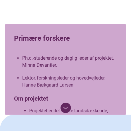
Primære forskere
Ph.d.-studerende og daglig leder af projektet,
Minna Devantier.
Lektor, forskningsleder og hovedvejleder,
Hanne Bækgaard Larsen.
Om projektet
Projektet er det første landsdækkende,
hospitalsbaserede initiativ rettet mod
søskende til børn og unge med kræft