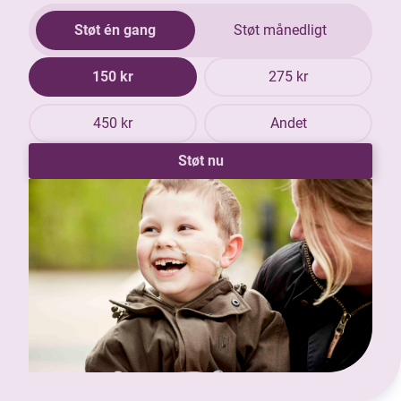
Støt én gang
Støt månedligt
150 kr
275 kr
450 kr
Andet
Støt nu