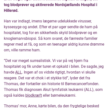
tog blodprøver og aktiverede Nordsjællands Hospital i
Hillerød.
Han var indlagt, imens lægerne udelukkede virusser,
kyssesyge og andet. Efter et par uger sendte de ham på
hospitalet, tog for en sikkerheds skyld blodprøver og en
knoglemarvsbiopsi. Så kom svaret, de færreste familier
regner med at få, og som en teenager aldrig kunne drømme
om, ville ramme ham.
”Det var meget surrealistisk. Vi var på vej hjem fra
hospitalet og fik under turen et opkald i bilen. De sagde, jeg
havde
ALL
. Ingen af os vidste rigtigt, hvordan vi skulle
reagere. Det var et chok i et stykke tid”, lyder det fra
Thomas, der fortæller sin historie til Børnecancerfonden.
Thomas fik diagnosen Akut lymfatisk leukæmi (ALL), som
også kaldes
blodkræft
eller børneleukæmi.
Thomas’ mor, Anne, kørte bilen, da den frygtelige besked