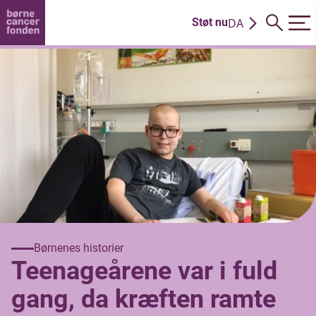
DA
Støt nu
EN
Børnenes historier
Teenageårene var i fuld
gang, da kræften ramte