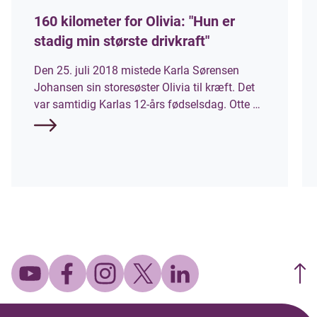
160 kilometer for Olivia: "Hun er
stadig min største drivkraft"
Den 25. juli 2018 mistede Karla Sørensen
Johansen sin storesøster Olivia til kræft. Det
var samtidig Karlas 12-års fødselsdag. Otte år
senere stiller hun til start ved Mors 100 Miles,
som et af Danmarks hårdeste ultraløb, hvor
deltagerne skal tilbagelægge 160 kilometer
rundt om Mors. Hun løber til ære for sin søster
og for at samle penge ind til
Børnecancerfonden.