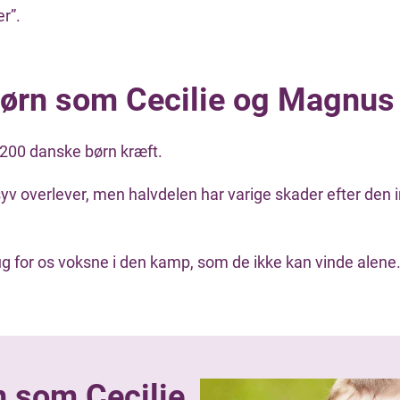
r”.
børn som Cecilie og Magnus
 200 danske børn kræft.
yv overlever, men halvdelen har varige skader efter den 
ug for os voksne i den kamp, som de ikke kan vinde alene
n som Cecilie