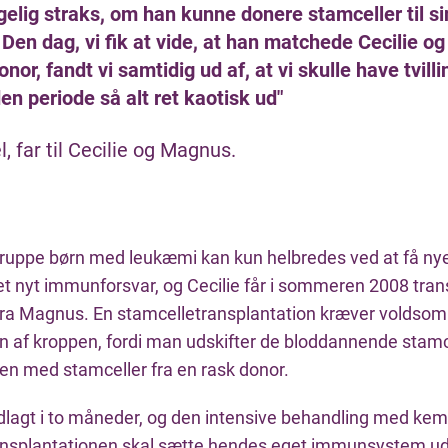
gelig straks, om han kunne donere stamceller til si
 Den dag, vi fik at vide, at han matchede Cecilie o
nor, fandt vi samtidig ud af, at vi skulle have tvilli
den periode så alt ret kaotisk ud"
, far til Cecilie og Magnus.
ruppe børn med leukæmi kan kun helbredes ved at få nye
t nyt immunforsvar, og Cecilie får i sommeren 2008 tran
fra Magnus. En stamcelletransplantation kræver voldsom
n af kroppen, fordi man udskifter de bloddannende stamce
n med stamceller fra en rask donor.
ndlagt i to måneder, og den intensive behandling med kem
ransplantationen skal sætte hendes eget immunsystem ud a