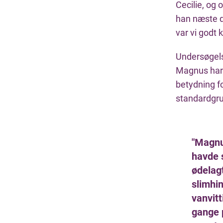
Cecilie, og 
han næste d
var vi godt k
Undersøgels
Magnus har 
betydning f
standardgru
"Magnu
havde 
ødelag
slimhi
vanvitt
gange 