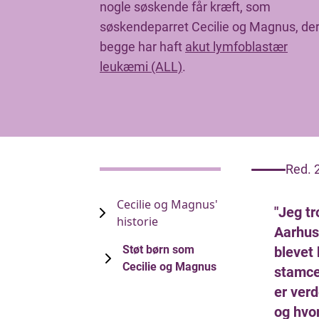
nogle søskende får kræft, som
søskendeparret Cecilie og Magnus, de
begge har haft
akut lymfoblastær
leukæmi (ALL)
.
Red. 
Cecilie og Magnus'
"Jeg tr
historie
Aarhus
Støt børn som
blevet 
Cecilie og Magnus
stamcel
er ver
og hvo