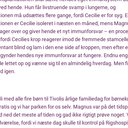
ved hende. Hun får livstruende svamp i lungerne, og
ionen må udsættes flere gange, fordi Cecilie er for syg. E
tionen er Cecilie isoleret i næsten en måned, mens Magn
tager over og giver hende et nyt immunforsvar – en proce
 fordi Cecilies krop reagerer imod de fremmede stamcell
tant blind og lam i den ene side af kroppen, men efter e
gynder hendes nye immunforsvar at fungere. Endnu en
e lettet op og vænne sig til en almindelig hverdag. Men f
ed igen.
oli med alle fire børn til Tivolis årlige familiedag for børnek
gratis og vi har parken for os selv. Magnus var på det tidsp
 ned det meste af tiden og gad ikke rigtigt prøve noget. 
elværelse, fordi vi næste dag skulle til kontrol på Rigshosp