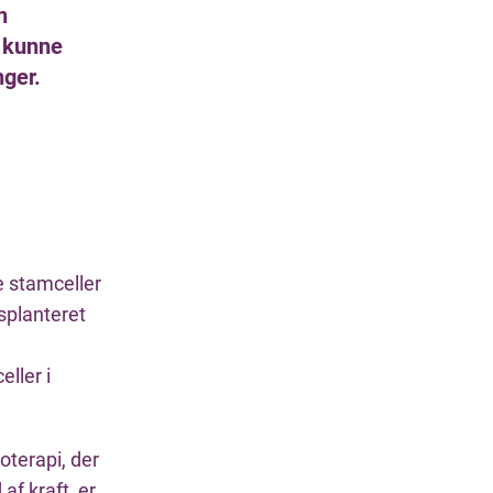
n
g kunne
nger.
 stamceller
splanteret
ller i
oterapi, der
f kraft, er