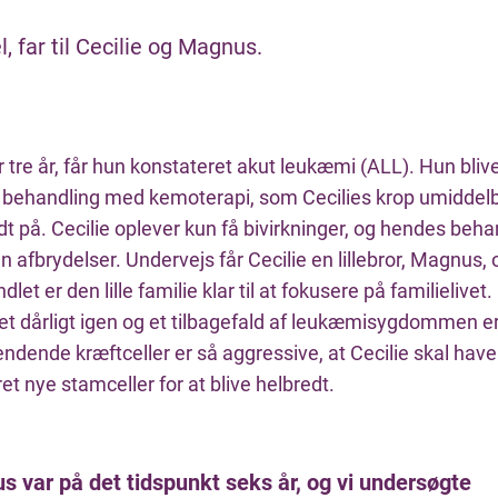
, far til Cecilie og Magnus.
r tre år, får hun konstateret akut leukæmi (ALL). Hun blive
 behandling med kemoterapi, som Cecilies krop umiddelb
t på. Cecilie oplever kun få bivirkninger, og hendes beha
n afbrydelser. Undervejs får Cecilie en lillebror, Magnus,
let er den lille familie klar til at fokusere på familielivet
det dårligt igen og et tilbagefald af leukæmisygdommen er 
ndende kræftceller er så aggressive, at Cecilie skal have
et nye stamceller for at blive helbredt.
 var på det tidspunkt seks år, og vi undersøgte