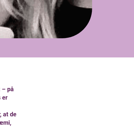
t – på
 er
, at de
kæmi,