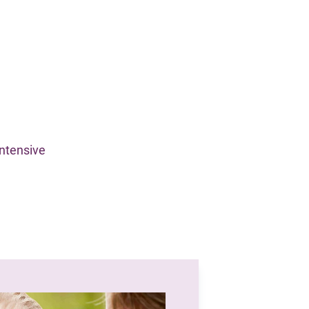
intensive
.