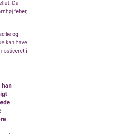
llet. Da
rnhøj feber,
cilie og
ke kan have
nosticeret i
g han
igt
lede
e
ere