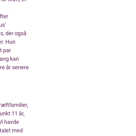
fter
us’
s, der også
er. Hun
t par
gang kan
ire år senere
ræftfamilier,
unkt 11 år,
Vi havde
italet med