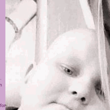
.
an
for