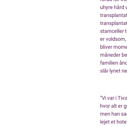
uhyre hård 
transplantat
transplanta
stamceller 
er voldsom,
bliver momen
måneder be
familien ånd
slår lynet n
”Vi var i Tiv
hvor alt er 
men han sad
lejet et hot