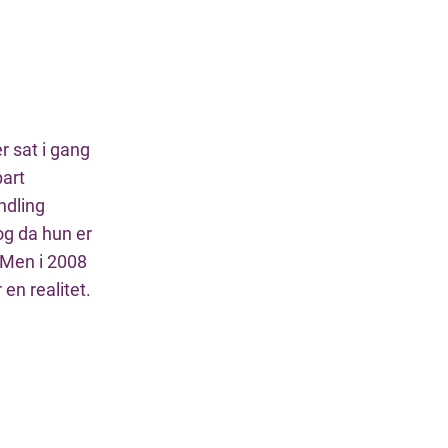
r sat i gang
art
ndling
 og da hun er
. Men i 2008
en realitet.