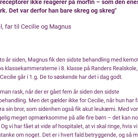
receptorer ikke reagerer på morfin – som den enes
k. Det var derfor han bare skreg og skreg"
, far til Cecilie og Magnus
g to år siden, Magnus fik den sidste behandling med kemo
hos klassekammeraterne i 8. klasse på Randers Realskole,
Cecilie går i 1.g. De to søskende har det i dag godt.
man rask, når der er gået fem år siden den sidste
ehandling. Men det gælder ikke for Cecilie, når hun har f
ra sin bror, som sidenhen også fik akut leukæmi. Med vor
ølgelig meget opmærksomme på alle fire børn – det kan no
g vi har fået at vide af hospitalet, at vi skal ringe, hvis v
tanke om noget. Det er i hvert fald betryggende, og så må