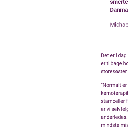
smerte
Danmar
Michael
Det er i da
er tilbage 
storesøster 
”Normalt er 
kemoterapib
stamceller f
er vi selvf
anderledes. O
mindste mis