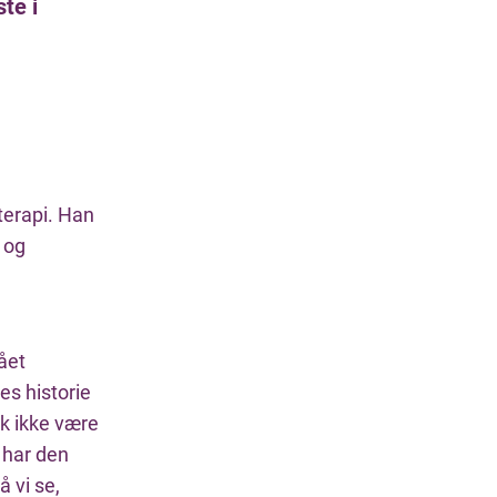
te i
terapi. Han
 og
ået
es historie
k ikke være
i har den
 vi se,