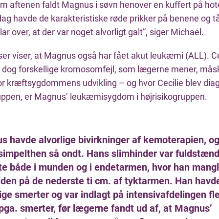
om aftenen faldt Magnus i søvn henover en kuffert på hote
ag havde de karakteristiske røde prikker på benene og tå
lar over, at der var noget alvorligt galt”, siger Michael.
er viser, at Magnus også har fået akut leukæmi (ALL). Ce
dog forskellige kromosomfejl, som lægerne mener, mås
or kræftsygdommens udvikling – og hvor Cecilie blev diag
ppen, er Magnus’ leukæmisygdom i højrisikogruppen.
s havde alvorlige bivirkninger af kemoterapien, o
simpelthen så ondt. Hans slimhinder var fuldstænd
te både i munden og i endetarmen, hvor han mang
nden på de nederste ti cm. af tyktarmen. Han havd
ige smerter og var indlagt på intensivafdelingen fl
pga. smerter, før lægerne fandt ud af, at Magnus’