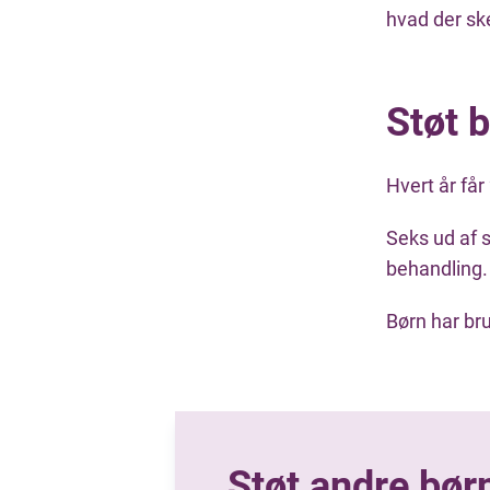
hvad der ske
Støt 
Hvert år får
Seks ud af s
behandling.
Børn har br
Støt andre bør