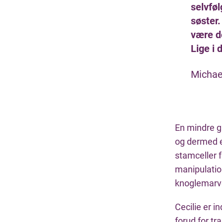
selvføl
søster.
være do
Lige i 
Michael
En mindre g
og dermed e
stamceller 
manipulatio
knoglemarve
Cecilie er i
forud for t