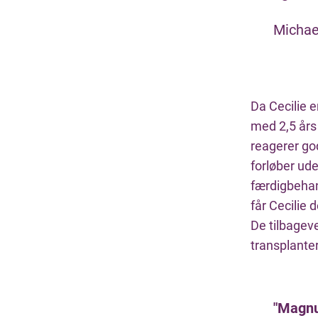
Michael
Da Cecilie e
med 2,5 års
reagerer god
forløber ude
færdigbehand
får Cecilie 
De tilbageve
transplanter
"Magnus