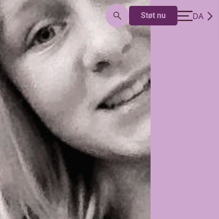
DA
Støt nu
EN