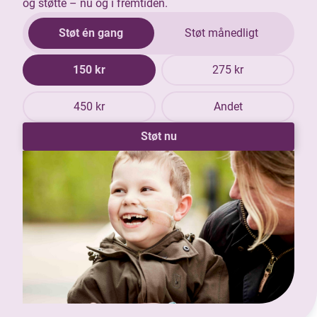
og støtte – nu og i fremtiden.
Støt én gang
Støt månedligt
150 kr
275 kr
450 kr
Andet
Støt nu