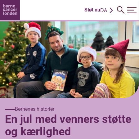
DA
Støt nu
EN
Børnenes historier
En jul med venners støtte
og kærlighed