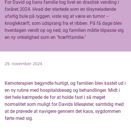
For David og hans familie tog livet en drastisk vending i
foråret 2024. Hvad der startede som en tilsyneladende
ufarlig bule på ryggen, viste sig at være en tumor –
knoglekræft, som udsprang fra et ribben. På få dage blev
hverdagen vendt op og ned, og familien måtte tilpasse sig
en ny virkelighed som en "kræftfamilie."
29. november 2024
Kemoterapien begyndte hurtigt, og familien blev kastet ud i
en ny rutine med hospitalsbesøg og behandlinger. Midt i
det hele kæmpede de for at holde fast i så meget
normalitet som muligt for Davids lillesøster, samtidig med
at de prøvede at navigere gennem det kaos, sygdommen
førte med sig.