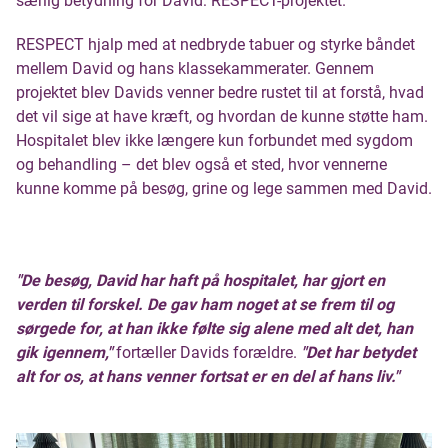
særlig betydning for David: RESPECT-projektet.
RESPECT hjalp med at nedbryde tabuer og styrke båndet
mellem David og hans klassekammerater. Gennem
projektet blev Davids venner bedre rustet til at forstå, hvad
det vil sige at have kræft, og hvordan de kunne støtte ham.
Hospitalet blev ikke længere kun forbundet med sygdom
og behandling – det blev også et sted, hvor vennerne
kunne komme på besøg, grine og lege sammen med David.
"De besøg, David har haft på hospitalet, har gjort en
verden til forskel. De gav ham noget at se frem til og
sørgede for, at han ikke følte sig alene med alt det, han
gik igennem,"
fortæller Davids forældre.
"Det har betydet
alt for os, at hans venner fortsat er en del af hans liv."