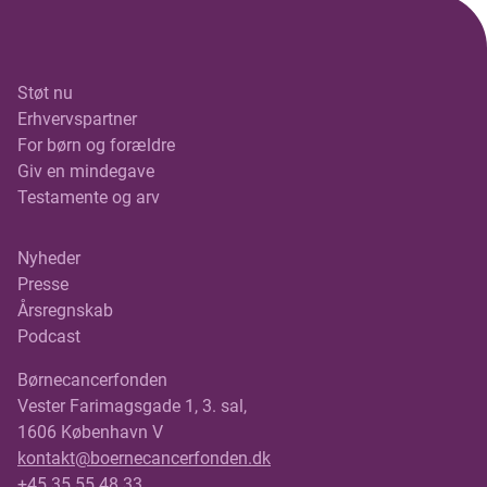
Støt nu
Erhvervspartner
For børn og forældre
Giv en mindegave
Testamente og arv
Nyheder
Presse
Årsregnskab
Podcast
Børnecancerfonden
Vester Farimagsgade 1, 3. sal,
1606 København V
kontakt@boernecancerfonden.dk
+45 35 55 48 33