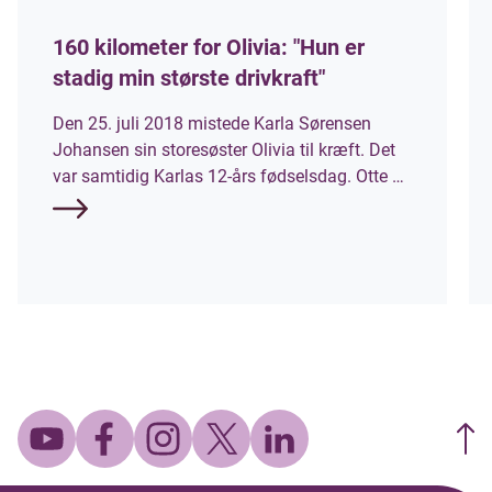
160 kilometer for Olivia: "Hun er
stadig min største drivkraft"
Den 25. juli 2018 mistede Karla Sørensen
Johansen sin storesøster Olivia til kræft. Det
var samtidig Karlas 12-års fødselsdag. Otte år
senere stiller hun til start ved Mors 100 Miles,
som et af Danmarks hårdeste ultraløb, hvor
deltagerne skal tilbagelægge 160 kilometer
rundt om Mors. Hun løber til ære for sin søster
og for at samle penge ind til
Børnecancerfonden.