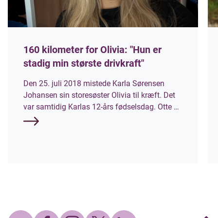
160 kilometer for Olivia: "Hun er
stadig min største drivkraft"
Den 25. juli 2018 mistede Karla Sørensen
Johansen sin storesøster Olivia til kræft. Det
var samtidig Karlas 12-års fødselsdag. Otte år
senere stiller hun til start ved Mors 100 Miles,
som et af Danmarks hårdeste ultraløb, hvor
deltagerne skal tilbagelægge 160 kilometer
rundt om Mors. Hun løber til ære for sin søster
og for at samle penge ind til
Børnecancerfonden.