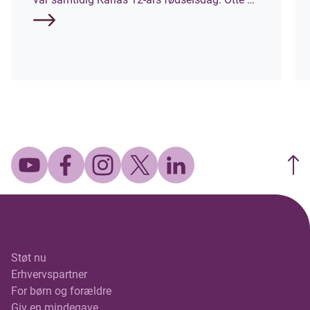
senere stiller hun til start ved Mors 100 Miles,
som et af Danmarks hårdeste ultraløb, hvor
deltagerne skal tilbagelægge 160 kilometer
rundt om Mors. Hun løber til ære for sin søster
og for at samle penge ind til
Børnecancerfonden.
Støt nu
Erhvervspartner
For børn og forældre
Giv en mindegave