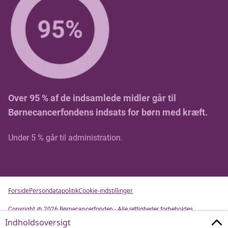
Over 95 % af de indsamlede midler går til
Børnecancerfondens indsats for børn med kræft.
Under 5 % går til administration.
Forside
Persondatapolitik
Cookie-indstillinger
Copyright @ 2026 Børnecancerfonden - Alle rettigheder forbeholdes
Magnus' historie
Indholdsoversigt