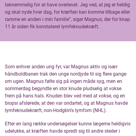
taknemmelig for at have overlevet. Jeg ved, at jeg er heldig
og skal nyde hver dag, for kræften kan komme tilbage eller
ramme en anden i min familie”, siger Magnus, der for knap
11 år siden fik konstateret lymfeknudekræft.
Som enhver anden ung fyr, var Magnus aktiv og især
håndboldbanen trak den unge nordjyde til sig flere gange
om ugen. Magnus følte sig på ingen måde syg, men en
sommerdag begyndte en stor knude pludselig at vokse
frem på hans hals. Knuden blev ved med at vokse, og en
biopsi afslørede, at den var ondartet, og at Magnus havde
lymfeknudekræft, non-Hodgkin’s lymfom (NHL).
Efter en lang række undersøgelser kunne lægerne heldigvis
udelukke, at kræften havde spredt sig til andre steder i