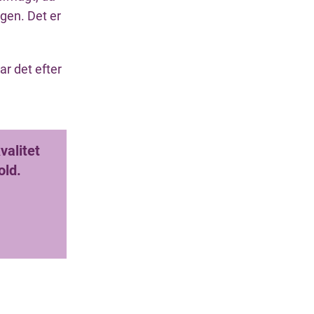
agen. Det er
ar det efter
valitet
old.