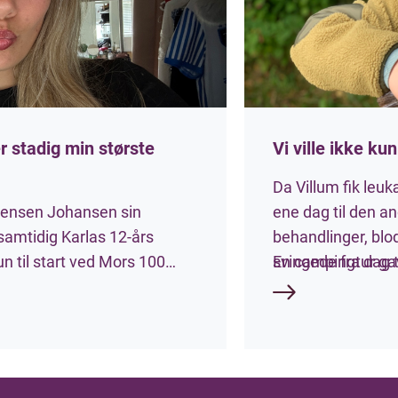
er stadig min største
Vi ville ikke ku
Da Villum fik leu
ørensen Johansen sin
ene dag til den an
r samtidig Karlas 12-års
behandlinger, blo
un til start ved Mors 100
svingede fra dag t
En campingtur g
 ultraløb, hvor deltagerne
ndt om Mors. Hun løber til
enge ind til