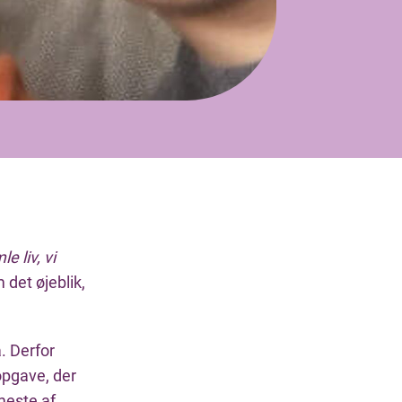
e liv, vi
 det øjeblik,
. Derfor
opgave, der
meste af