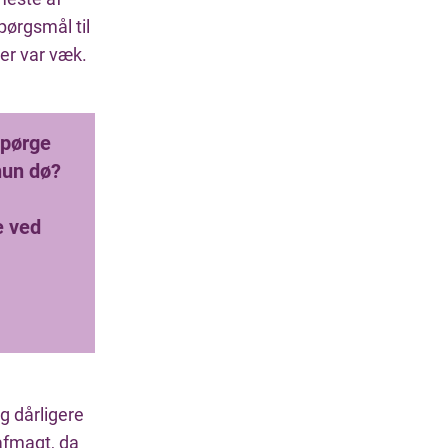
ørgsmål til
ter var væk.
spørge
hun dø?
e ved
g dårligere
 afmagt, da