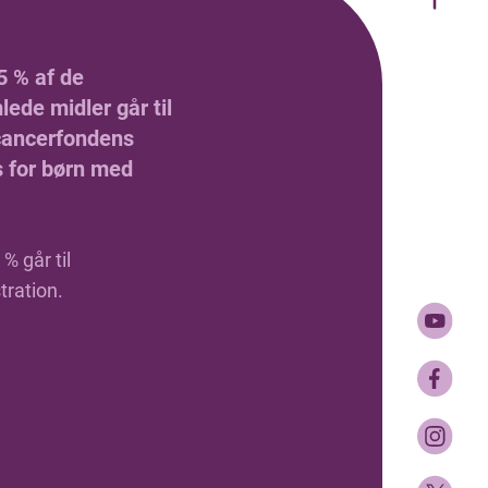
5 % af de
ede midler går til
ancerfondens
s for børn med
% går til
tration.