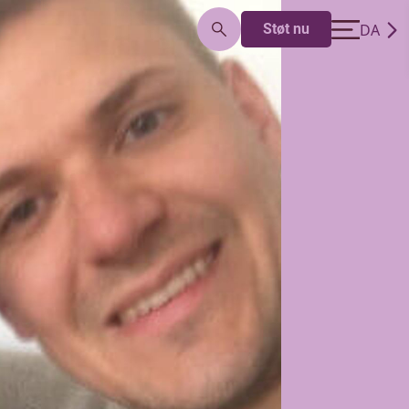
DA
Støt nu
EN