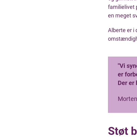
familielivet
en meget sv
Alberte er i
omstændighe
"Vi syn
er forb
Der er 
Morten,
Støt 