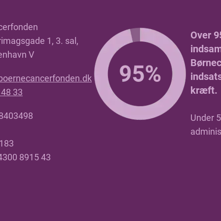
cerfonden
Over 9
imagsgade 1, 3. sal,
indsaml
enhavn V
Børnec
indsat
boernecancerfonden.dk
kræft.
 48 33
18403498
Under 5 
adminis
4183
 4300 8915 43