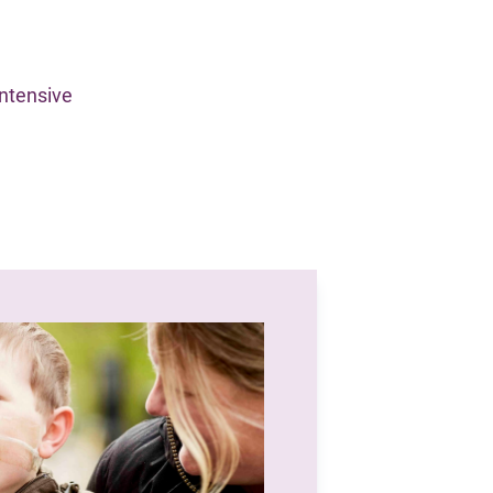
intensive
.