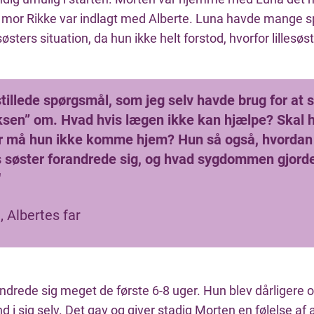
 mor Rikke var indlagt med Alberte. Luna havde mange sp
søsters situation, da hun ikke helt forstod, hvorfor lillesøs
tillede spørgsmål, som jeg selv havde brug for at 
ksen” om. Hvad hvis lægen ikke kan hjælpe? Skal 
r må hun ikke komme hjem? Hun så også, hvordan
 søster forandrede sig, og hvad sygdommen gjord
"
 Albertes far
ndrede sig meget de første 6-8 uger. Hun blev dårligere o
ind i sig selv. Det gav og giver stadig Morten en følelse af