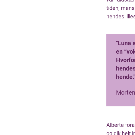
tiden, mens
hendes lille
"Luna s
en “vo
Hvorfo
hendes
hende.
Morten,
Alberte fora
og gik helt 