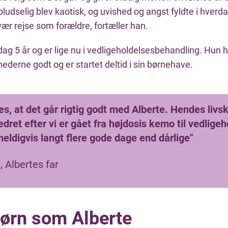
 pludselig blev kaotisk, og uvished og angst fyldte i hverd
ær rejse som forældre, fortæller han.
 dag 5 år og er lige nu i vedligeholdelsesbehandling. Hun h
derne godt og er startet deltid i sin børnehave.
es, at det går rigtig godt med Alberte. Hendes livsk
edret efter vi er gået fra højdosis kemo til vedligeh
heldigvis langt flere gode dage end dårlige"
 Albertes far
børn som Alberte