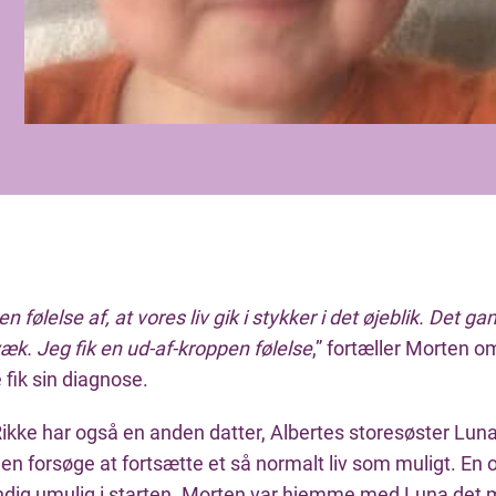
 følelse af, at vores liv gik i stykker i det øjeblik. Det gaml
æk. Jeg fik en ud-af-kroppen følelse
,” fortæller Morten om
 fik sin diagnose.
ikke har også en anden datter, Albertes storesøster Luna
en forsøge at fortsætte et så normalt liv som muligt. En 
ndig umulig i starten. Morten var hjemme med Luna det 