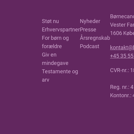
Børnecan
Støt nu
Nyheder
Vester Far
Erhvervspartner
Presse
1606 Køb
For børn og
Årsregnskab
forældre
Podcast
kontakt@
Giv en
+45 35 55
mindegave
CVR-nr.: 
Testamente og
arv
Reg. nr.: 
Kontonr.: