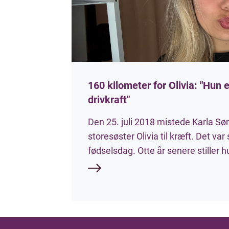
160 kilometer for Olivia: "Hun 
drivkraft"
Den 25. juli 2018 mistede Karla S
storesøster Olivia til kræft. Det va
fødselsdag. Otte år senere stiller h
Miles, som et af Danmarks hårdeste
skal tilbagelægge 160 kilometer ru
ære for sin søster og for at samle p
Børnecancerfonden.