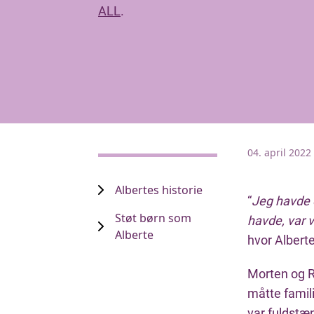
ALL
.
04. april 2022
Albertes historie
“
Jeg havde en
Støt børn som
havde, var v
Alberte
hvor Alberte
Morten og R
måtte famili
var fuldstæ