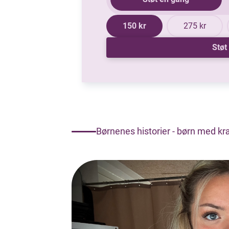
150 kr
275 kr
Støt
Børnenes historier - børn med kræ