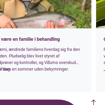
n være en familie i behandling
kæmi, ændrede familiens hverdag sig fra den
den. Pludselig blev livet styret af
dprøver og kontroller, og Villums overskud
il dag.
av ham en sommer uden bekymringer.