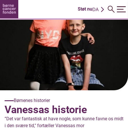
DA
Støt nu
EN
Børnenes historier
Vanessas historie
”Det var fantastisk at have nogle, som kunne favne os midt
i den svære tid," fortæller Vanessas mor