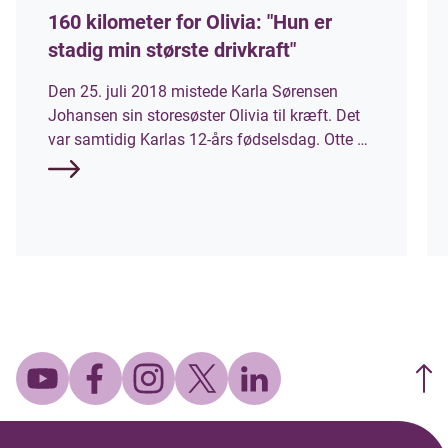
160 kilometer for Olivia: "Hun er
stadig min største drivkraft"
Den 25. juli 2018 mistede Karla Sørensen
Johansen sin storesøster Olivia til kræft. Det
var samtidig Karlas 12-års fødselsdag. Otte år
senere stiller hun til start ved Mors 100 Miles,
som et af Danmarks hårdeste ultraløb, hvor
deltagerne skal tilbagelægge 160 kilometer
rundt om Mors. Hun løber til ære for sin søster
og for at samle penge ind til
Børnecancerfonden.