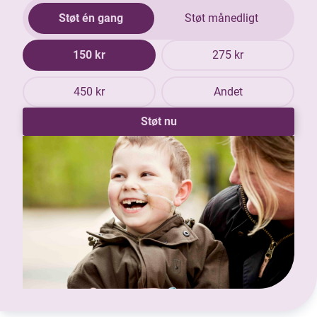
Støt én gang
Støt månedligt
150 kr
275 kr
450 kr
Andet
Støt nu