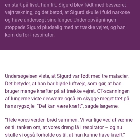
en start på livet, han fik. Sigurd blev født med besværet
vejrtrækning, og det betød, at Sigurd skulle i fuld narkose
og have undersøgt sine lunger. Under opvågningen
stoppede Sigurd pludselig med at trække vejret, og han
kom derfor i respirator.
Undersøgelsen viste, at Sigurd var født med tre malacier.
Det betyder, at han har bløde luftveje, som gør, at han
bruger mange kræfter på at trække vejret. CT-scanningen
af lungerne viste desværre også en skygge meget tæt på
hans rygsøjle. “Det kan være kræft”, sagde lægerne.
“Hele vores verden brød sammen. Vi var lige ved at vænne
os til tanken om, at vores dreng lå i respirator – og nu
skulle vi også forholde os til, at han kunne have kræft,”