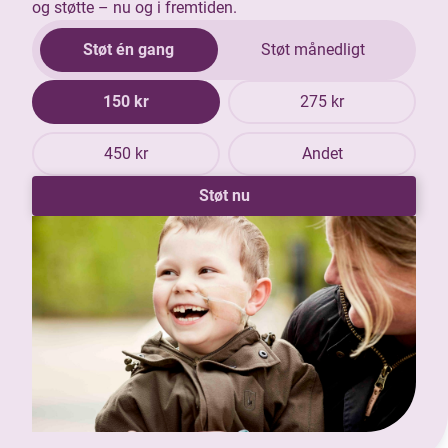
og støtte – nu og i fremtiden.
Støt én gang
Støt månedligt
150 kr
275 kr
450 kr
Andet
Støt nu