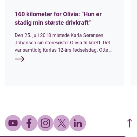
160 kilometer for Olivia: "Hun er
stadig min største drivkraft"
Den 25. juli 2018 mistede Karla Sørensen
Johansen sin storesøster Olivia til kræft. Det
var samtidig Karlas 12-års fødselsdag. Otte år
senere stiller hun til start ved Mors 100 Miles,
som et af Danmarks hårdeste ultraløb, hvor
deltagerne skal tilbagelægge 160 kilometer
rundt om Mors. Hun løber til ære for sin søster
og for at samle penge ind til
Børnecancerfonden.