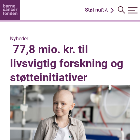
DA
Støt nu
EN
Nyheder
77,8 mio. kr. til
livsvigtig forskning og
støtteinitiativer