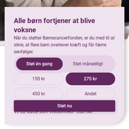
Alle børn fortjener at blive
voksne
Når du støtter Børnecancerfonden, er du med til at
sikre, at flere børn overlever kræft og får færre
senfølger.
Støt én gang
Støt månedligt
150 kr
275 kr
450 kr
Andet
Støt nu
Vil du støtte som virksomhed?
Støt her.