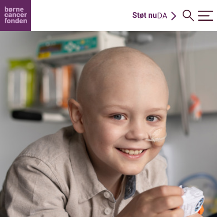
Støt nu
DA
EN