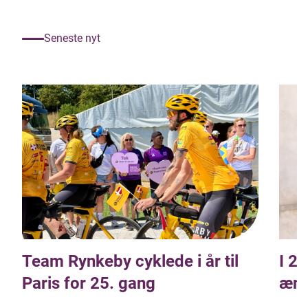
Seneste nyt
Team Rynkeby cyklede i år til
I 2
Paris for 25. gang
ænd