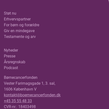
Støt nu
Erhvervspartner
For børn og forældre
Giv en mindegave
Testamente og arv
Nyheder
Presse
Årsregnskab
Podcast
Børnecancerfonden
Vester Farimagsgade 1, 3. sal,
1606 København V
kontakt@boernecancerfonden.dk
+45 35 55 48 33
CVR-nr.: 18403498