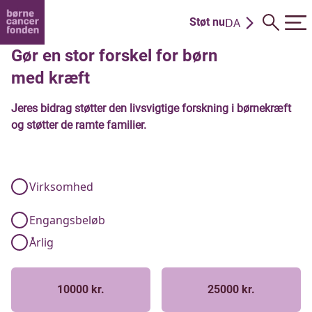
DA
Støt nu
EN
Gør en stor forskel for børn
med kræft
Jeres bidrag støtter den livsvigtige forskning i børnekræft
og støtter de ramte familier.
Virksomhed
Engangsbeløb
Årlig
10000 kr.
25000 kr.