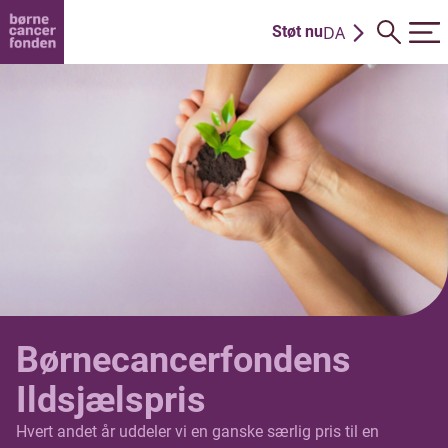
DA
Støt nu
EN
Børnecancerfondens
Ildsjælspris
Hvert andet år uddeler vi en ganske særlig pris til en