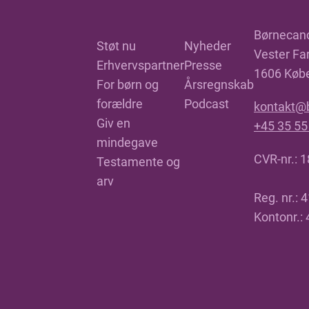
Børnecan
Støt nu
Nyheder
Vester Far
Erhvervspartner
Presse
1606 Køb
For børn og
Årsregnskab
forældre
Podcast
kontakt@
Giv en
+45 35 55
mindegave
CVR-nr.: 
Testamente og
arv
Reg. nr.: 
Kontonr.: