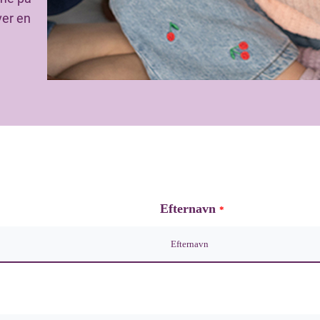
ver en
Efternavn
*