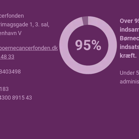
cerfonden
Over 9
imagsgade 1, 3. sal,
indsaml
enhavn V
Børnec
indsat
boernecancerfonden.dk
kræft.
 48 33
18403498
Under 5 
adminis
4183
 4300 8915 43