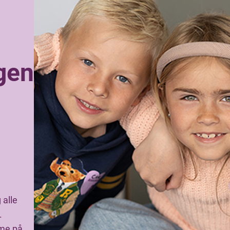
gen
 alle
.
mme på