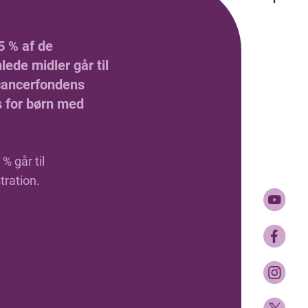
5 % af de
ede midler går til
ancerfondens
s for børn med
% går til
tration.