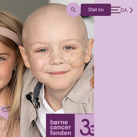
DA
Støt nu
EN