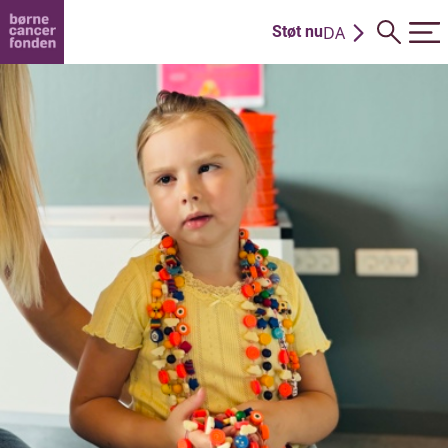
DA
Støt nu
EN