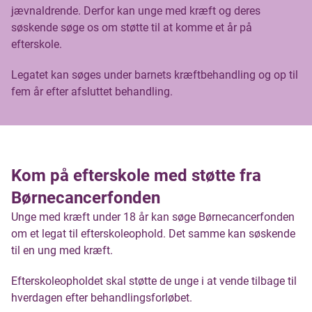
jævnaldrende. Derfor kan unge med kræft og deres
søskende søge os om støtte til at komme et år på
efterskole.
Legatet kan søges under barnets kræftbehandling og op til
fem år efter afsluttet behandling.
Kom på efterskole med støtte fra
Børnecancerfonden
Unge med kræft under 18 år kan søge Børnecancerfonden
om et legat til efterskoleophold. Det samme kan søskende
til en ung med kræft.
Efterskoleopholdet skal støtte de unge i at vende tilbage til
hverdagen efter behandlingsforløbet.