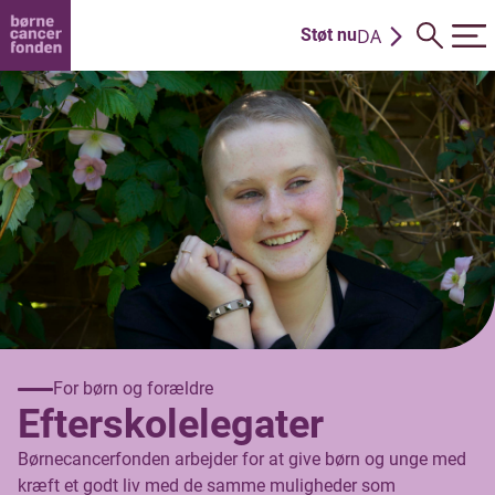
DA
Støt nu
EN
For børn og forældre
Efterskolelegater
Børnecancerfonden arbejder for at give børn og unge med
kræft et godt liv med de samme muligheder som