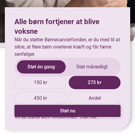
Alle børn fortjener at blive
voksne
Når du støtter Børnecancerfonden, er du med til at
sikre, at flere børn overlever kræft og får færre
senfølger.
Støt én gang
Støt månedligt
150 kr
275 kr
450 kr
Andet
Støt nu
Vil du støtte som virksomhed?
Støt her.