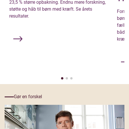
23,5 % større opbakning. Endnu mere forskning,
støtte og håb til børn med kræft. Se årets
Forskn
resultater.
børnek
fælle
både o
kræft.
Gør en forskel