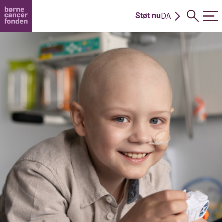
Støt nu
DA
EN