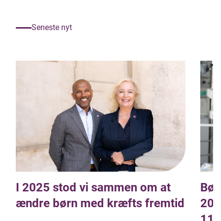
Seneste nyt
I 2025 stod vi sammen om at
Bør
ændre børn med kræfts fremtid
201
11,